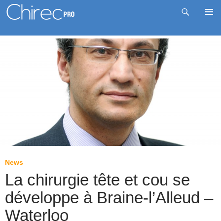
Recherche
Me
Aller
prin
au
contenu
News
La chirurgie tête et cou se
développe à Braine-l’Alleud –
Waterloo