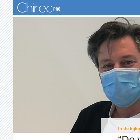
Zoeken
In de kijke
“De 