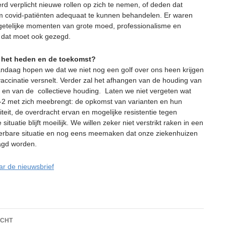
d verplicht nieuwe rollen op zich te nemen, of deden dat
, om covid-patiënten adequaat te kunnen behandelen. Er waren
getelijke momenten van grote moed, professionalisme en
t, dat moet ook gezegd.
u het heden en de toekomst?
andaag hopen we dat we niet nog een golf over ons heen krijgen
vaccinatie versnelt. Verder zal het afhangen van de houding van
du en van de collectieve houding. Laten we niet vergeten wat
 met zich meebrengt: de opkomst van varianten en hun
teit, de overdracht ervan en mogelijke resistentie tegen
 situatie blijft moeilijk. We willen zeker niet verstrikt raken in een
erbare situatie en nog eens meemaken dat onze ziekenhuizen
agd worden.
ar de nieuwsbrief
htnavigatie
ICHT