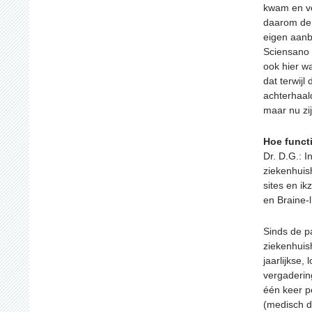
kwam en ve
daarom de
eigen aanbe
Sciensano 
ook hier w
dat terwijl
achterhaald
maar nu zi
Hoe funct
Dr. D.G.: 
ziekenhuish
sites en ik
en Braine-l
Sinds de p
ziekenhuis
jaarlijkse,
vergaderin
één keer p
(medisch di