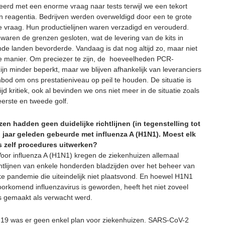
eerd met een enorme vraag naar tests terwijl we een tekort
 reagentia. Bedrijven werden overweldigd door een te grote
e vraag. Hun productielijnen waren verzadigd en verouderd.
waren de grenzen gesloten, wat de levering van de kits in
de landen bevorderde. Vandaag is dat nog altijd zo, maar niet
e manier. Om preciezer te zijn, de hoeveelheden PCR-
ijn minder beperkt, maar we blijven afhankelijk van leveranciers
bod om ons prestatieniveau op peil te houden. De situatie is
ijd kritiek, ook al bevinden we ons niet meer in de situatie zoals
eerste en tweede golf.
en hadden geen duidelijke richtlijnen (in tegenstelling tot
n jaar geleden gebeurde met influenza A (H1N1). Moest elk
s zelf procedures uitwerken?
 Voor influenza A (H1N1) kregen de ziekenhuizen allemaal
ichtlijnen van enkele honderden bladzijden over het beheer van
ke pandemie die uiteindelijk niet plaatsvond. En hoewel H1N1
oorkomend influenzavirus is geworden, heeft het niet zoveel
rs gemaakt als verwacht werd.
-19 was er geen enkel plan voor ziekenhuizen. SARS-CoV-2