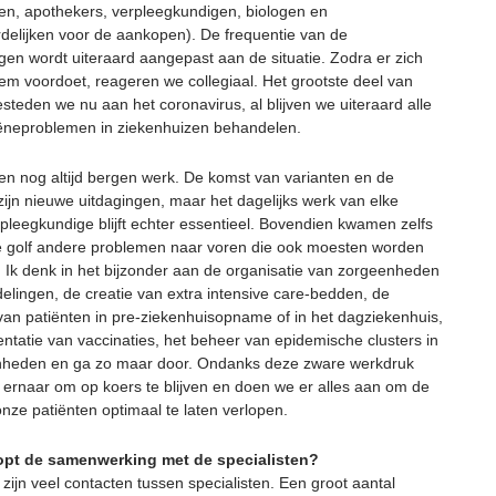
en, apothekers, verpleegkundigen, biologen en
delijken voor de aankopen). De frequentie van de
gen wordt uiteraard aangepast aan de situatie. Zodra er zich
em voordoet, reageren we collegiaal. Het grootste deel van
esteden we nu aan het coronavirus, al blijven we uiteraard alle
ëneproblemen in ziekenhuizen behandelen.
en nog altijd bergen werk. De komst van varianten en de
zijn nieuwe uitdagingen, maar het dagelijks werk van elke
pleegkundige blijft echter essentieel. Bovendien kwamen zelfs
e golf andere problemen naar voren die ook moesten worden
 Ik denk in het bijzonder aan de organisatie van zorgeenheden
delingen, de creatie van extra intensive care-bedden, de
van patiënten in pre-ziekenhuisopname of in het dagziekenhuis,
ntatie van vaccinaties, het beheer van epidemische clusters in
nheden en ga zo maar door. Ondanks deze zware werkdruk
 ernaar om op koers te blijven en doen we er alles aan om de
nze patiënten optimaal te laten verlopen.
opt de samenwerking met de specialisten?
 zijn veel contacten tussen specialisten. Een groot aantal