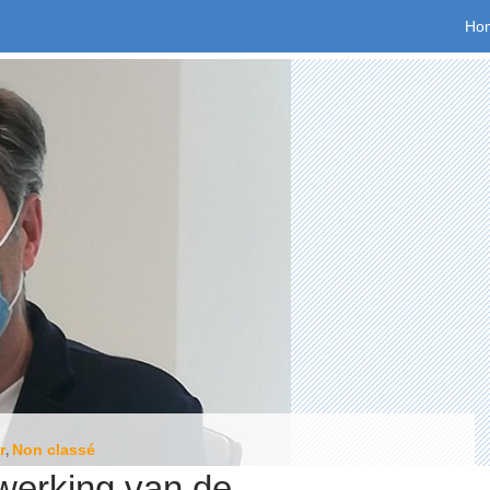
Spr
Ho
r
Non classé
,
werking van de