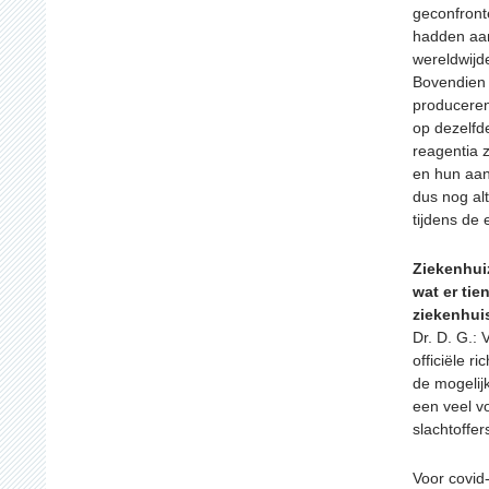
geconfront
hadden aan
wereldwijd
Bovendien 
produceren
op dezelfd
reagentia z
en hun aan
dus nog alt
tijdens de 
Ziekenhuiz
wat er tie
ziekenhui
Dr. D. G.:
officiële r
de mogelij
een veel v
slachtoffe
Voor covid