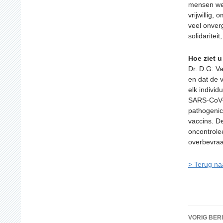
mensen wer
vrijwillig
veel onver
solidaritei
Hoe ziet 
Dr. D.G: V
en dat de 
elk indivi
SARS-CoV-2
pathogenici
vaccins. De
oncontrole
overbevra
> Terug na
Beric
VORIG BER