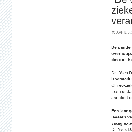
ziek
vera
APRIL 6,
De pandem
overhoop.
dat ook he
Dr. Yves D
laboratoriu
Chirec-ziek
team ondan
aan doet om
Een jaar 
leveren v
vraag exp
Dr. Yves D