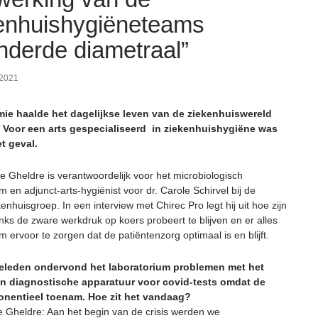
enhuishygiëneteams
nderde diametraal”
 2021
ie haalde het dagelijkse leven van de ziekenhuiswereld
 Voor een arts gespecialiseerd in ziekenhuishygiëne was
t geval.
e Gheldre is verantwoordelijk voor het microbiologisch
m en adjunct-arts-hygiënist voor dr. Carole Schirvel bij de
enhuisgroep. In een interview met Chirec Pro legt hij uit hoe zijn
ks de zware werkdruk op koers probeert te blijven en er alles
 ervoor te zorgen dat de patiëntenzorg optimaal is en blijft.
geleden ondervond het laboratorium problemen met het
an diagnostische apparatuur voor covid-tests omdat de
onentieel toenam. Hoe zit het vandaag?
e Gheldre: Aan het begin van de crisis werden we