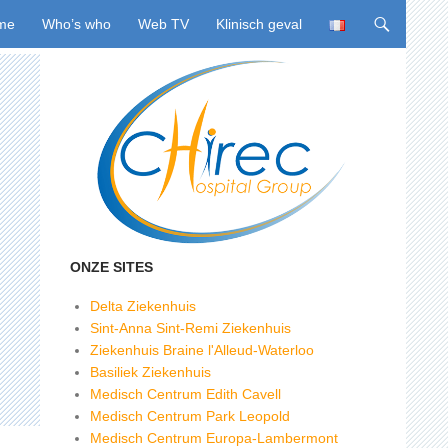
ing naar inhoud
me
Who’s who
Web TV
Klinisch geval
ONZE SITES
Delta Ziekenhuis
Sint-Anna Sint-Remi Ziekenhuis
Ziekenhuis Braine l'Alleud-Waterloo
Basiliek Ziekenhuis
Medisch Centrum Edith Cavell
Medisch Centrum Park Leopold
Medisch Centrum Europa-Lambermont