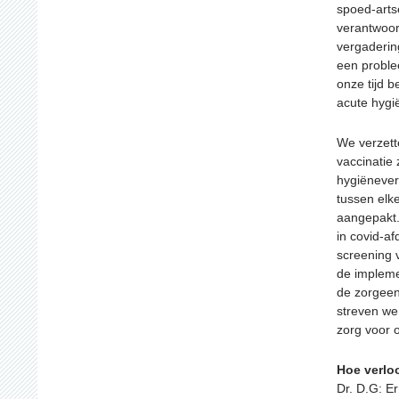
spoed-arts
verantwoor
vergaderin
een proble
onze tijd b
acute hygi
We verzett
vaccinatie 
hygiënever
tussen elk
aangepakt.
in covid-af
screening 
de impleme
de zorgee
streven we
zorg voor o
Hoe verlo
Dr. D.G: Er