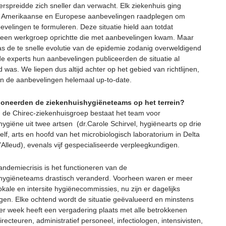
rspreidde zich sneller dan verwacht. Elk ziekenhuis ging
 Amerikaanse en Europese aanbevelingen raadplegen om
velingen te formuleren. Deze situatie hield aan totdat
een werkgroep oprichtte die met aanbevelingen kwam. Maar
as de te snelle evolutie van de epidemie zodanig overweldigend
 de experts hun aanbevelingen publiceerden de situatie al
 was. We liepen dus altijd achter op het gebied van richtlijnen,
jn de aanbevelingen helemaal up-to-date.
ioneerden de ziekenhuishygiëneteams op het terrein?
In de Chirec-ziekenhuisgroep bestaat het team voor
ygiëne uit twee artsen (dr.Carole Schirvel, hygiënearts op drie
zelf, arts en hoofd van het microbiologisch laboratorium in Delta
’Alleud), evenals vijf gespecialiseerde verpleegkundigen.
andemiecrisis is het functioneren van de
hygiëneteams drastisch veranderd. Voorheen waren er meer
 lokale en intersite hygiënecommissies, nu zijn er dagelijks
gen. Elke ochtend wordt de situatie geëvalueerd en minstens
er week heeft een vergadering plaats met alle betrokkenen
recteuren, administratief personeel, infectiologen, intensivisten,