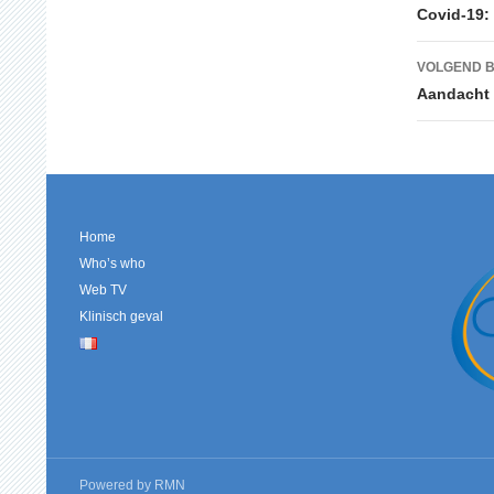
Covid-19: 
VOLGEND B
Aandacht v
Home
Who’s who
Web TV
Klinisch geval
Powered by
RMN