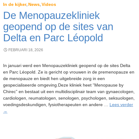
te
In de kijker
News
Videos
,
,
behandelen
De Menopauzekliniek
geopend op de sites van
Delta en Parc Léopold
FEBRUARI 18, 2026
In januari werd een Menopauzekliniek geopend op de sites Delta
en Parc Léopold. Ze is gericht op vrouwen in de premenopauze en
de menopauze en biedt hen uitgebreide zorg in een
gespecialiseerde omgeving.Deze kliniek heet “Menopause by
Chirec” en bestaat uit een multidisciplinair team van gynaecologen,
cardiologen, reumatologen, senologen, psychologen, seksuologen,
De
voedingsdeskundigen, fysiotherapeuten en andere …
Lees verder
Me
→
ge
op
de
sit