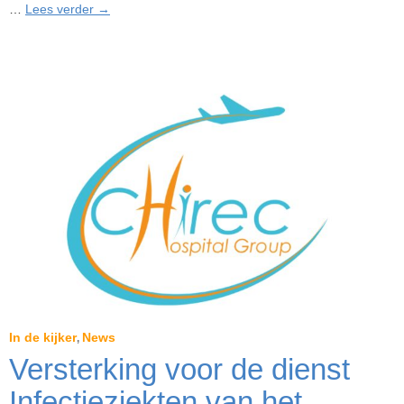
Invoering
…
Lees verder
→
van
een
zorgtraject
bij
Delta
voor
patiënten
met
een
hoog
genetisch
risico
In de kijker
News
,
Versterking voor de dienst
Infectieziekten van het