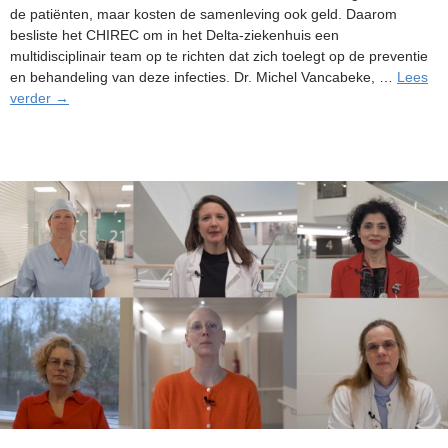
de patiënten, maar kosten de samenleving ook geld. Daarom
besliste het CHIREC om in het Delta-ziekenhuis een
multidisciplinair team op te richten dat zich toelegt op de preventie
en behandeling van deze infecties. Dr. Michel Vancabeke, …
Lees
Nieuw
verder
→
in
het
Delta-
ziekenhuis:
multidisciplinair
team
om
infecties
bij
de
plaatsing
van
TKP’s
te
voorkomen
en