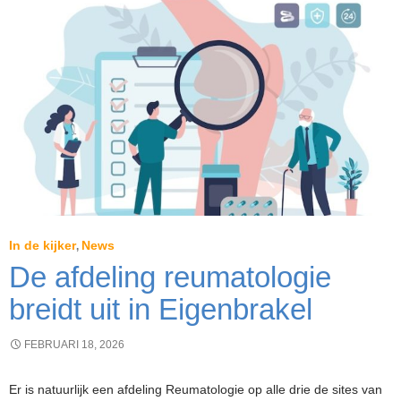
va
Del
en
Pa
Lé
In de kijker
News
,
De afdeling reumatologie
breidt uit in Eigenbrakel
FEBRUARI 18, 2026
Er is natuurlijk een afdeling Reumatologie op alle drie de sites van