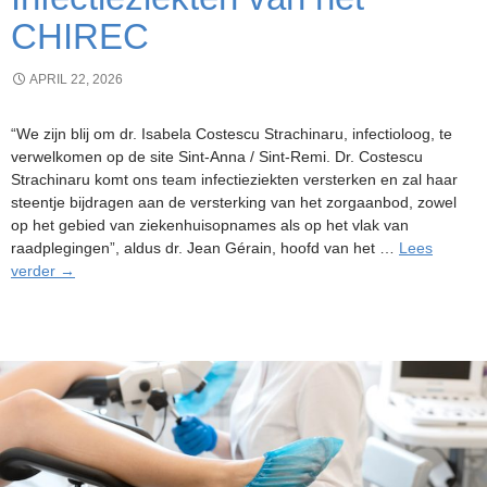
CHIREC
APRIL 22, 2026
“We zijn blij om dr. Isabela Costescu Strachinaru, infectioloog, te
verwelkomen op de site Sint-Anna / Sint-Remi. Dr. Costescu
Strachinaru komt ons team infectieziekten versterken en zal haar
steentje bijdragen aan de versterking van het zorgaanbod, zowel
op het gebied van ziekenhuisopnames als op het vlak van
raadplegingen”, aldus dr. Jean Gérain, hoofd van het …
Lees
Versterking
verder
→
voor
de
dienst
Infectieziekten
van
het
CHIREC