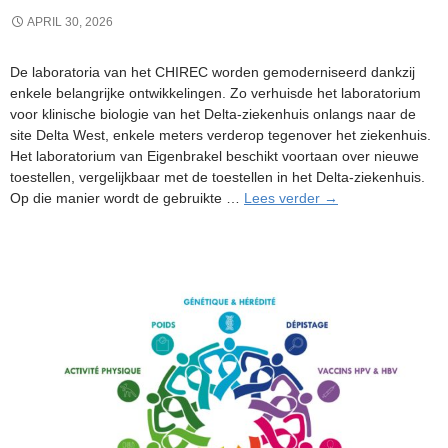
APRIL 30, 2026
De laboratoria van het CHIREC worden gemoderniseerd dankzij
enkele belangrijke ontwikkelingen. Zo verhuisde het laboratorium
voor klinische biologie van het Delta-ziekenhuis onlangs naar de
site Delta West, enkele meters verderop tegenover het ziekenhuis.
Het laboratorium van Eigenbrakel beschikt voortaan over nieuwe
toestellen, vergelijkbaar met de toestellen in het Delta-ziekenhuis.
Nieuw
Op die manier wordt de gebruikte …
Lees verder
→
voor
de
laboratoria
van
de
sites
van
het
CHIREC