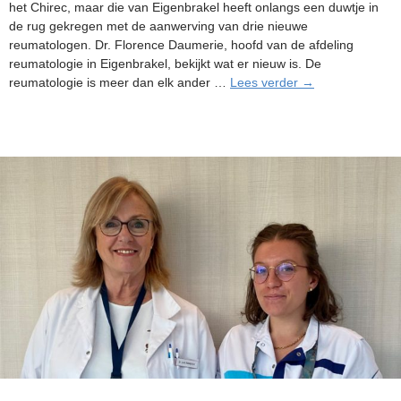
het Chirec, maar die van Eigenbrakel heeft onlangs een duwtje in
de rug gekregen met de aanwerving van drie nieuwe
reumatologen. Dr. Florence Daumerie, hoofd van de afdeling
reumatologie in Eigenbrakel, bekijkt wat er nieuw is. De
De
reumatologie is meer dan elk ander …
Lees verder
→
afdeling
reumatologie
breidt
uit
in
Eigenbrakel