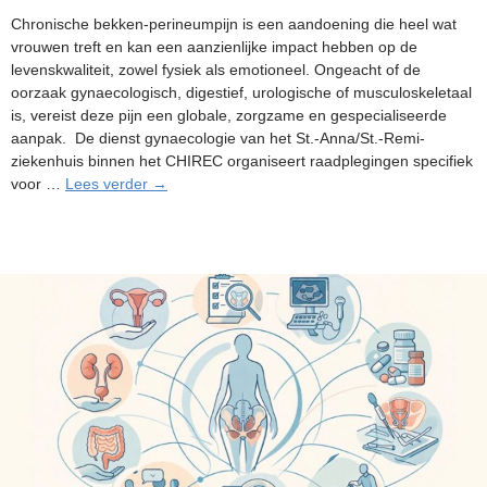
Chronische bekken-perineumpijn is een aandoening die heel wat
vrouwen treft en kan een aanzienlijke impact hebben op de
levenskwaliteit, zowel fysiek als emotioneel. Ongeacht of de
oorzaak gynaecologisch, digestief, urologische of musculoskeletaal
is, vereist deze pijn een globale, zorgzame en gespecialiseerde
aanpak. De dienst gynaecologie van het St.-Anna/St.-Remi-
ziekenhuis binnen het CHIREC organiseert raadplegingen specifiek
Gespecialiseerde
voor …
Lees verder
→
raadpleging
gynaecologie:
behandeling
van
chronische
bekken-
perineumpijn
in
het
St.-
Anna/St.-
Remi-
ziekenhuis