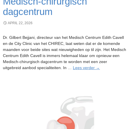
Medisch-chirurgisch
dagcentrum
APRIL 22, 2026
Dr. Gilbert Bejjani, directeur van het Medisch Centrum Edith Cavell
en de City Clinic van het CHIREC, laat weten dat er de komende
maanden voor beide sites wat nieuwigheden op til zijn. Het Medisch
Centrum Edith Cavell is immers helemaal klaar om opnieuw een
Medisch-chirurgisch dagcentrum te worden met een zeer
Het
uitgebreid aanbod specialiteiten. In …
Lees verder
→
Medisch
Centrum
Edith
Cavell
wordt
opnieuw
een
Medisch-
chirurgisch
dagcentrum