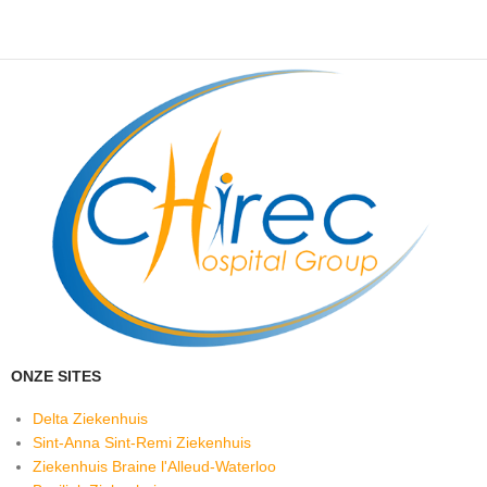
comfort
voor
patiënten
ONZE SITES
Delta Ziekenhuis
Sint-Anna Sint-Remi Ziekenhuis
Ziekenhuis Braine l'Alleud-Waterloo