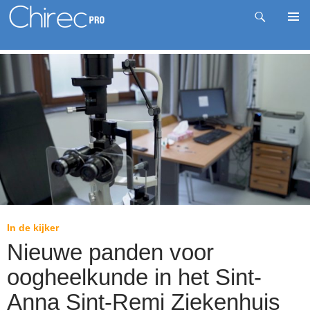
Zoeken
Pri
Spring
me
naar
inhoud
In de kijker
Nieuwe panden voor
oogheelkunde in het Sint-
Anna Sint-Remi Ziekenhuis