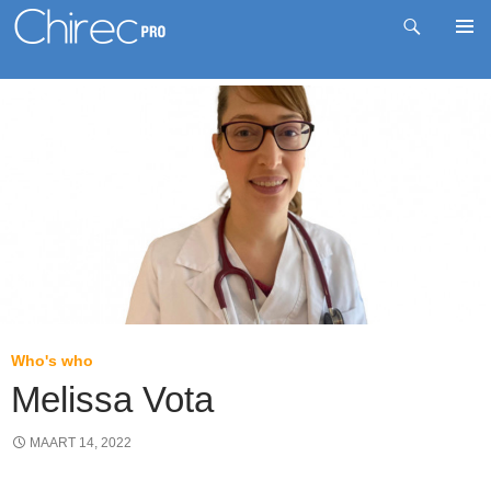
Zoeken
Pri
Spring
me
naar
inhoud
Who's who
Melissa Vota
MAART 14, 2022