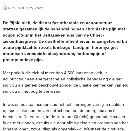
NOVEMBER 25, 2022
De Pijnkliniek, de dienst fysiotherapie en acupunctuur
startten gezamenlijk de behandeling van chronische pijn met
acupunctuur in het Deltaziekenhuis van de Chirec-
ziekenhuisgroep. De doeltreffendheid ervan is aangetoond bij
acute pijnklachten zoals lumbago, tandpijn, fibromyalgie,
chronisch vermoeidheidssyndroom, fantoompijn of
postoperatieve pijn.
Met praktijk die zich al meer dan 4.500 jaar ontwikkelt, is
acupunctuur een energetische en holistische benadering die het
individu als geheel beschouwt zonder de unieke kenmerken van elk
individu uit het oog te verliezen.
In wezen bestaat acupunctuur uit het inbrengen van fijne naalden
op specifieke punten van het lichaam om de energiebalans te
herstellen. De energie, in de literatuur Qi (tchi) genoemd, circuleert
in de meridianen, circuits die door alle weefsels en organen van het
lichaam lopen, zowel diep als oppervlakkig. Wanneer de circulatie