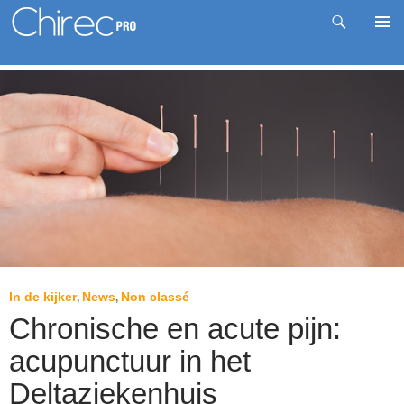
Zoeken
Pri
Spring
me
naar
inhoud
In de kijker
News
Non classé
,
,
Chronische en acute pijn:
acupunctuur in het
Deltaziekenhuis