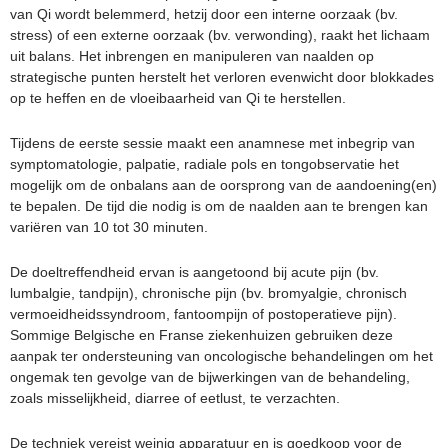
van Qi wordt belemmerd, hetzij door een interne oorzaak (bv.
stress) of een externe oorzaak (bv. verwonding), raakt het lichaam
uit balans. Het inbrengen en manipuleren van naalden op
strategische punten herstelt het verloren evenwicht door blokkades
op te heffen en de vloeibaarheid van Qi te herstellen.
Tijdens de eerste sessie maakt een anamnese met inbegrip van
symptomatologie, palpatie, radiale pols en tongobservatie het
mogelijk om de onbalans aan de oorsprong van de aandoening(en)
te bepalen. De tijd die nodig is om de naalden aan te brengen kan
variëren van 10 tot 30 minuten.
De doeltreffendheid ervan is aangetoond bij acute pijn (bv.
lumbalgie, tandpijn), chronische pijn (bv. bromyalgie, chronisch
vermoeidheidssyndroom, fantoompijn of postoperatieve pijn).
Sommige Belgische en Franse ziekenhuizen gebruiken deze
aanpak ter ondersteuning van oncologische behandelingen om het
ongemak ten gevolge van de bijwerkingen van de behandeling,
zoals misselijkheid, diarree of eetlust, te verzachten.
De techniek vereist weinig apparatuur en is goedkoop voor de