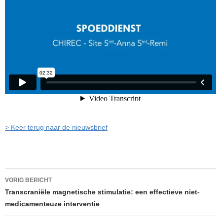
> Keer terug naar de nieuwsbrief
Berichtnavigatie
VORIG BERICHT
Transcraniële magnetische stimulatie: een effectieve niet-
medicamenteuze interventie