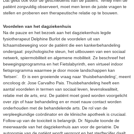
Dat geldt ook voor de geschiedenis van de patiënt. Terwijl men de
patiënt zorgvuldig observeert, moet men leren de juiste vragen te
stellen en proberen een therapeutische relatie op te bouwen.
Voordelen van het dagziekenhuis
Na de pauze en het bezoek aan het dagziekenhuis legde
fysiotherapeut Delphine Burlot de voordelen uit van
lichaamsbeweging voor de patiënt die een kankerbehandeling
ondergaat: psychologische steun, het uitbouwen van een sociaal
netwerk, spiermobiliteit en algemene mobiliteit. Ze beschreef het
bewegingsprogramma en het Fietslabyrinth, een virtueel indoor
fietsprogramma waarmee je door mooie landschappen kan
‘fietsen’. Er is een groeiende vraag naar ‘thuisbehandeling’, meent
oncoloog dr. Jose Carvalho Pais. Thuisbehandeling heeft een
aantal voordelen in termen van sociaal leven, levenskwaliteit,
relatie met de arts, enz. De patiënt moet goed worden voorgelicht
over zijn of haar behandeling en er moet nauw contact worden
onderhouden met de behandelende arts. De rol van de
verpleegkundige coördinator en de klinische apotheek is cruciaal.
Follow-up van de toxiciteit is belangrijk. Dr. Ngoulie toonde de
meerwaarde van het dagziekenhuis aan voor de geriatrie. De
autonomie van de patiënt wordt vergroot en het sterftecijfer daalt.