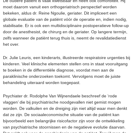
De oudere patiënt is vaak kwetsbaar en heeft ook comorbiteit. Hij
moet daarom vanuit een orthogeriatrisch perspectief worden
bekeken, aldus dr. Reine Ngoulie, geriater. Dit impliceert een
globale evaluatie van de patiënt vóór de operatie en, indien nodig,
stabilisatie. Er is ook een multidisciplinaire postoperatieve follow-up
door de anesthesist, de chirurg en de geriater. Op langere termijn,
zelfs wanneer de patiënt terug thuis is, neemt de revalidatiedienst
het over.
Dr. Julie Leuris, een kinderarts, illustreerde respiratoire urgenties bij
kinderen. Veel klinische elementen stellen ons in staat vooruitgang
te boeken in de differentiële diagnose, voordat men aan de
paraklinische onderzoeken toekomt. Vervolgens moet de juiste
behandeling uiteraard worden toegepast.
Psychiater dr. Rodolphe Van Wijnendaele beschreef de ‘rode
vlaggen’ die bij psychiatrische noodgevallen niet gemist mogen
worden. De valkuilen en de dreiging zijn niet altijd waar men denkt
dat ze zijn. De sociaaleconomische situatie van de patiënt kan
bijvoorbeeld een belangrijke risicofactor zijn voor de ontwikkeling
van psychiatrische stoornissen en de negatieve evolutie daarvan.