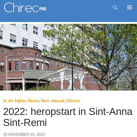
Zoeken
Pri
Spring
me
naar
inhoud
In de kijker
News
Non classé
Videos
,
,
,
2022: heropstart in Sint-Anna
Sint-Remi
NOVEMBER 25, 2022