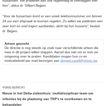
huisartsen. We proberen dan ook regelmatig te overleggen met
hen”,
aldus dr. Gilbert Bejjani.
“Voor de huisartsen komt er een uniek telefoonnummer om binnen
24 uur een afspraak te kunnen regelen. Zo willen we patiënten een
zeer kort en snel traject aanbieden, dicht bij hun huisarts”,
besluit
dr. Bejjani.
Artsen gezocht
De directie is nog steeds op zoek naar verschillende artsen die
mee in dit project willen stappen. Aarzel dus niet om er met uw
omgeving over te praten. Kandidaten mogen hun cv en
motivatiebrief per mail bezorgen aan
dirmed.cavell@chirec.be
.
Berichtnavigatie
VORIG BERICHT
Nieuw in het Delta-ziekenhuis: multidisciplinair team om
infecties bij de plaatsing van TKP’s te voorkomen en te
behandelen