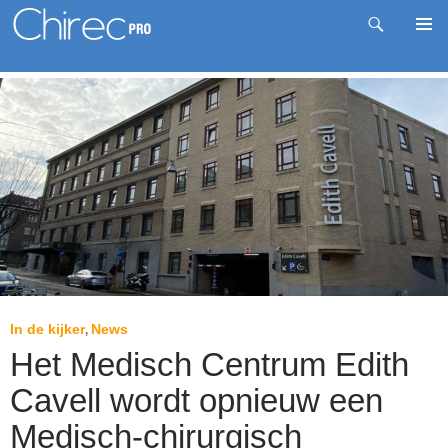
Zoeken
Pri
Spring
me
naar
inhoud
In de kijker
News
,
Het Medisch Centrum Edith
Cavell wordt opnieuw een
Medisch-chirurgisch