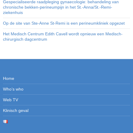
Gespecialiseerde raadpleging gynaecologie: behandeling van
chronische bekken-perineumpijn in het St.-Anna/St.-Remi-
ziekenhuis
Op de site van Ste-Anne St-Remi is een perineumkliniek opgezet
Het Medisch Centrum Edith Cavell wordt opnieuw een Medisch-
chirurgisch dagcentrum
Home
Who’s who
Web TV
Klinisch geval