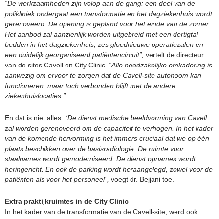
“De werkzaamheden zijn volop aan de gang: een deel van de
polikliniek ondergaat een transformatie en het dagziekenhuis wordt
gerenoveerd. De opening is gepland voor het einde van de zomer.
Het aanbod zal aanzienlijk worden uitgebreid met een dertigtal
bedden in het dagziekenhuis, zes gloednieuwe operatiezalen en
een duidelijk georganiseerd patiëntencircuit”,
vertelt de directeur
van de sites Cavell en City Clinic.
“Alle noodzakelijke omkadering is
aanwezig om ervoor te zorgen dat de Cavell-site autonoom kan
functioneren, maar toch verbonden blijft met de andere
ziekenhuislocaties.”
En dat is niet alles:
“De dienst medische beeldvorming van Cavell
zal worden gerenoveerd om de capaciteit te verhogen. In het kader
van de komende hervorming is het immers cruciaal dat we op één
plaats beschikken over de basisradiologie. De ruimte voor
staalnames wordt gemoderniseerd. De dienst opnames wordt
heringericht. En ook de parking wordt heraangelegd, zowel voor de
patiënten als voor het personeel”,
voegt dr. Bejjani toe.
Extra praktijkruimtes in de City Clinic
In het kader van de transformatie van de Cavell-site, werd ook