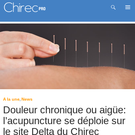
Recherche
Me
Aller
prin
au
contenu
A la une
News
,
Douleur chronique ou aigüe:
l’acupuncture se déploie sur
le site Delta du Chirec