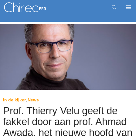
Zoeken
Pri
Spring
me
naar
inhoud
In de kijker
News
,
Prof. Thierry Velu geeft de
fakkel door aan prof. Ahmad
Awada, het nieuwe hoofd van