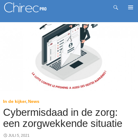
Zoeken
Pri
Spring
me
naar
inhoud
In de kijker
News
,
Cybermisdaad in de zorg:
een zorgwekkende situatie
JULI 5, 2021