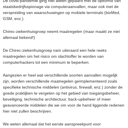
De covid-pandemie ging niet alleen gepaard met de opkomst van
staatsbedrijfsspionage via computeraanvallen, maar ook met de
verspreiding van waarschuwingen op mobiele terminals (bioMed,
GSM, enz.).
Chirec-ziekenhuisgroep neemt maatregelen (maar maakt ze niet
allemaal bekend!)
De Chirec-ziekenhuisgroep nam uiteraard een hele reeks
maatregelen om het risico om slachtoffer te worden van
computerhackers tot een minimum te beperken.
Aangezien er heel wat verschillende soorten aanvallen mogelijk
zijn, worden verschillende maatregelen geïmplementeerd zoals
specifieke technische middelen (antivirus, firewall, enz.) zonder de
goede praktijken te vergeten op het gebied van toegangsbeheer,
beveiliging, technische architectuur, back-upbeheer of meer
geavanceerde middelen die we om voor de hand liggende redenen
hier niet zullen beschrijven.
We weten allemaal dat het eerste aanspreekpunt voor