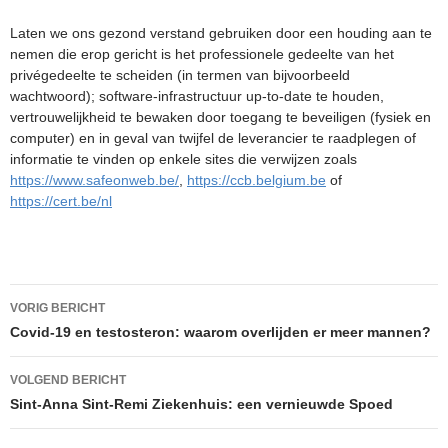
Laten we ons gezond verstand gebruiken door een houding aan te
nemen die erop gericht is het professionele gedeelte van het
privégedeelte te scheiden (in termen van bijvoorbeeld
wachtwoord); software-infrastructuur up-to-date te houden,
vertrouwelijkheid te bewaken door toegang te beveiligen (fysiek en
computer) en in geval van twijfel de leverancier te raadplegen of
informatie te vinden op enkele sites die verwijzen zoals
https://www.safeonweb.be/
,
https://ccb.belgium.be
of
https://cert.be/nl
Berichtnavigatie
VORIG BERICHT
Covid-19 en testosteron: waarom overlijden er meer mannen?
VOLGEND BERICHT
Sint-Anna Sint-Remi Ziekenhuis: een vernieuwde Spoed