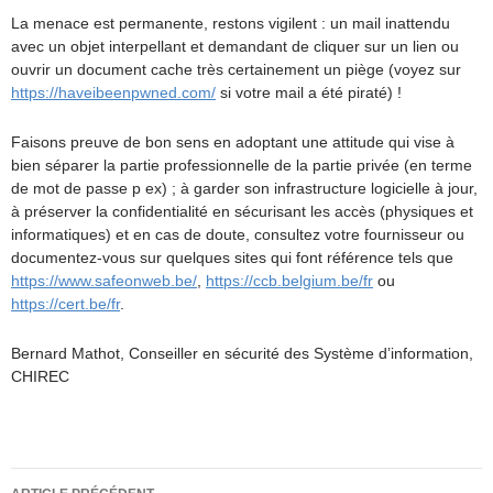
La menace est permanente, restons vigilent : un mail inattendu
avec un objet interpellant et demandant de cliquer sur un lien ou
ouvrir un document cache très certainement un piège (voyez sur
https://haveibeenpwned.com/
si votre mail a été piraté) !
Faisons preuve de bon sens en adoptant une attitude qui vise à
bien séparer la partie professionnelle de la partie privée (en terme
de mot de passe p ex) ; à garder son infrastructure logicielle à jour,
à préserver la confidentialité en sécurisant les accès (physiques et
informatiques) et en cas de doute, consultez votre fournisseur ou
documentez-vous sur quelques sites qui font référence tels que
https://www.safeonweb.be/
,
https://ccb.belgium.be/fr
ou
https://cert.be/fr
.
Bernard Mathot, Conseiller en sécurité des Système d’information,
CHIREC
Navigation