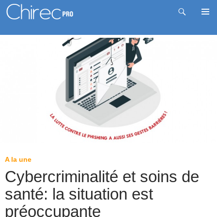
Recherche
Me
Aller
prin
au
contenu
A la une
Cybercriminalité et soins de
santé: la situation est
préoccupante