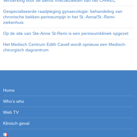
Versterking voor de dienst Infectieziekten van het CHIREC
Gespecialiseerde raadpleging gynaecologie: behandeling van
chronische bekken-perineumpijn in het St.-Anna/St.-Remi-
ziekenhuis
Op de site van Ste-Anne St-Remi is een perineumkliniek opgezet
Het Medisch Centrum Edith Cavell wordt opnieuw een Medisch-
chirurgisch dagcentrum
Home
Who’s who
Web TV
Klinisch geval