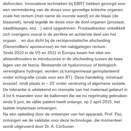
disfuncties. Innovatieve technieken bij EBRT hebben gezorgd voor
een vermindering van de doses voor gevoelige kritische organen
zoals het rectum (met name de voorste wand) en de blaas (de
blaasnek), terwijl tegelijk de dosis voor de doel-organen (prostaat,
zaadblaasjes, enz…) werd opgedreven. Prostaatkanker ontwikkelt
zich overigens vooral in de perifere en achterste deel van het
orgaan… en dus dicht bij de rectoprostatische afscheiding
(Denonvilliers’ aponeurose) en het nabijgelegen rectum.
Sinds 2010 in de VS en 2011 in Europa kwam het idee om
afstandhouders te introduceren in de afscheiding tussen de twee
lagen van de fascia. Bestaande uit hyaluronzuur of biologisch
verenigbare hydrogel, worden zij transperineaal geïmplanteerd
onder echografie (zoals voor een BT). Deze handeling, minimaal
invasief, vindt plaats in ~ 20′ onder verdoving of algemene sedatie.
De tolerantie is uitstekend en resorptie van het materiaal gebeurt in
4 tot 6 maanden voor de ballonnen die we nu regelmatig gebruiken
sinds 5 juni; de vijfde patiënt heeft onlangs, op 2 april 2015, het
laatste implantaat ontvangen.
Na een opleiding door de ontwerper van het apparaat, Prof. Paz,
ontvingen we de validatie voor deze technologie, die momenteel
wordt uitgevoerd door Dr. A. Corbusier.