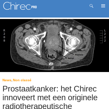
Zoeken
Pri
Spring
me
naar
inhoud
News
Non classé
,
Prostaatkanker: het Chirec
innoveert met een originele
radiotherapeutische