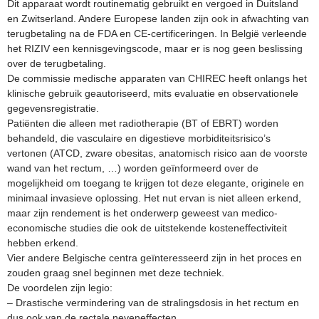
Dit apparaat wordt routinematig gebruikt en vergoed in Duitsland
en Zwitserland. Andere Europese landen zijn ook in afwachting van
terugbetaling na de FDA en CE-certificeringen. In België verleende
het RIZIV een kennisgevingscode, maar er is nog geen beslissing
over de terugbetaling.
De commissie medische apparaten van CHIREC heeft onlangs het
klinische gebruik geautoriseerd, mits evaluatie en observationele
gegevensregistratie.
Patiënten die alleen met radiotherapie (BT of EBRT) worden
behandeld, die vasculaire en digestieve morbiditeitsrisico’s
vertonen (ATCD, zware obesitas, anatomisch risico aan de voorste
wand van het rectum, …) worden geïnformeerd over de
mogelijkheid om toegang te krijgen tot deze elegante, originele en
minimaal invasieve oplossing. Het nut ervan is niet alleen erkend,
maar zijn rendement is het onderwerp geweest van medico-
economische studies die ook de uitstekende kosteneffectiviteit
hebben erkend.
Vier andere Belgische centra geïnteresseerd zijn in het proces en
zouden graag snel beginnen met deze techniek.
De voordelen zijn legio:
– Drastische vermindering van de stralingsdosis in het rectum en
dus ook van de rectale neveneffecten,