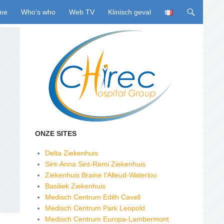
ing naar inhoud
me
Who’s who
Web TV
Klinisch geval
ONZE SITES
Delta Ziekenhuis
Sint-Anna Sint-Remi Ziekenhuis
Ziekenhuis Braine l'Alleud-Waterloo
Basiliek Ziekenhuis
Medisch Centrum Edith Cavell
Medisch Centrum Park Leopold
Medisch Centrum Europa-Lambermont