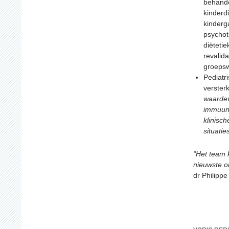
behande
kinderd
kinderg
psychot
diëtetie
revalida
groepsw
Pediatr
versterk
waardev
immuund
klinisc
situatie
“Het team 
nieuwste o
dr Philippe
Beric