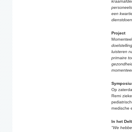
kraamafdel
personeels
een kwarti
dienstdoen
Project
Momenteel 
doelstelli
luisteren 
primaire to
gezondheid
momenteel 
Symposium
Op zaterda
Remi zieke
pediatrisc
medische 
In het Del
“We hebben