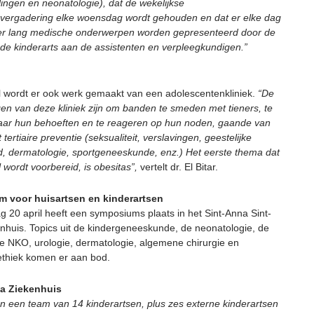
ingen en neonatologie), dat de wekelijkse
vergadering elke woensdag wordt gehouden en dat er elke dag
er lang medische onderwerpen worden gepresenteerd door de
de kinderarts aan de assistenten en verpleegkundigen.”
wordt er ook werk gemaakt van een adolescentenkliniek.
“De
ngen van deze kliniek zijn om banden te smeden met tieners, te
naar hun behoeften en te reageren op hun noden, gaande van
t tertiaire preventie (seksualiteit, verslavingen, geestelijke
, dermatologie, sportgeneeskunde, enz.) Het eerste thema dat
wordt voorbereid, is obesitas”,
vertelt dr. El Bitar.
 voor huisartsen en kinderartsen
g 20 april heeft een symposiums plaats in het Sint-Anna Sint-
nhuis. Topics uit de kindergeneeskunde, de neonatologie, de
he NKO, urologie, dermatologie, algemene chirurgie en
ethiek komen er aan bod.
ta Ziekenhuis
 een team van 14 kinderartsen, plus zes externe kinderartsen