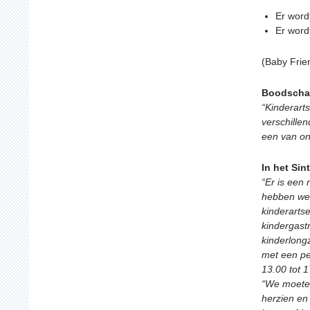
Er word
Er word
(Baby Frien
Boodschap
“Kinderart
verschillen
een van onz
In het Si
“Er is een
hebben we z
kinderarts
kindergastr
kinderlongz
met een pe
13.00 tot 
“We moeten
herzien en 