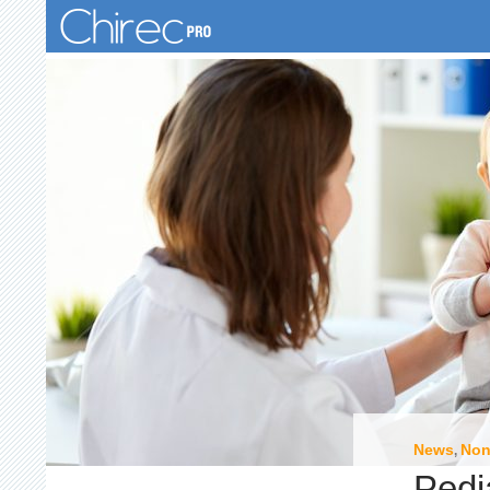
Zoeken
News
Non
,
Pedi