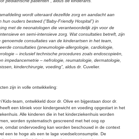
or pediatrische patiënten”, aldus de kinderarts.
amafdeling wordt uiteraard dezelfde zorg en aandacht aan
n hun ouders besteed (“Baby-Friendly Hospital”) in
ng met de neonatologen die verantwoordelijk zijn voor de
ntensieve en semi-intensieve zorg. Wat consultaties betreft, zijn
e genoemde consultaties van de kinderartsen in het team,
eerde consultaties (pneumologie-allergologie, cardiologie,
erologie – inclusief technische procedures zoals endoscopieën,
en impedancemetrie – nefrologie, reumatologie, dermatologie,
issen, kinderchirurgie, voeding”,
aldus dr. Cuvelier.
ten zijn in volle ontwikkeling:
i’Kids-team, ontwikkeld door dr. Olive en bijgestaan door dr.
 heeft een kliniek voor kindergewicht en voeding opgestart in het
iekenhuis. Alle kinderen die in het kinderziekenhuis worden
en, worden systematisch gescreend met het oog op
ie, omdat ondervoeding kan worden beschouwd in de context
el een te hoge als een te lage voedselconsumptie. De