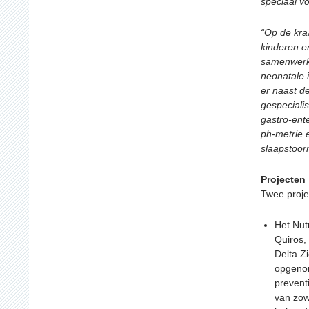
speciaal vo
“Op de kra
kinderen e
samenwerki
neonatale i
er naast d
gespecialis
gastro-ent
ph-metrie 
slaapstoorn
Projecten
Twee projec
Het Nutr
Quiros,
Delta Z
opgenom
prevent
van zow