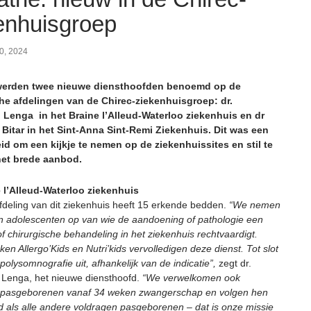
enhuisgroep
0, 2024
erden twee nieuwe diensthoofden benoemd op de
he afdelingen van de Chirec-ziekenhuisgroep: dr.
Lenga in het Braine l’Alleud-Waterloo ziekenhuis en dr
Bitar in het Sint-Anna Sint-Remi Ziekenhuis. Dit was een
d om een kijkje te nemen op de ziekenhuissites en stil te
het brede aanbod.
 l’Alleud-Waterloo ziekenhuis
fdeling van dit ziekenhuis heeft 15 erkende bedden.
“We nemen
n adolescenten op van wie de aandoening of pathologie een
f chirurgische behandeling in het ziekenhuis rechtvaardigt.
ken Allergo’Kids en Nutri’kids vervolledigen deze dienst. Tot slot
olysomnografie uit, afhankelijk van de indicatie”,
zegt dr.
Lenga, het nieuwe diensthoofd.
“We verwelkomen ook
 pasgeborenen vanaf 34 weken zwangerschap en volgen hen
d als alle andere voldragen pasgeborenen – dat is onze missie