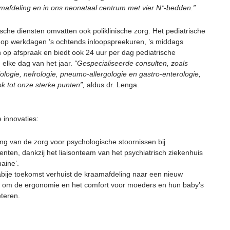
mafdeling en in ons neonataal centrum met vier N*-bedden.”
sche diensten omvatten ook poliklinische zorg. Het pediatrische
 op werkdagen ’s ochtends inloopspreekuren, ’s middags
 op afspraak en biedt ook 24 uur per dag pediatrische
 elke dag van het jaar.
“Gespecialiseerde consulten, zoals
ologie, nefrologie, pneumo-allergologie en gastro-enterologie,
k tot onze sterke punten”,
aldus dr. Lenga.
e innovaties:
ing van de zorg voor psychologische stoornissen bij
enten, dankzij het liaisonteam van het psychiatrisch ziekenhuis
aine’.
abije toekomst verhuist de kraamafdeling naar een nieuw
om de ergonomie en het comfort voor moeders en hun baby’s
eteren.