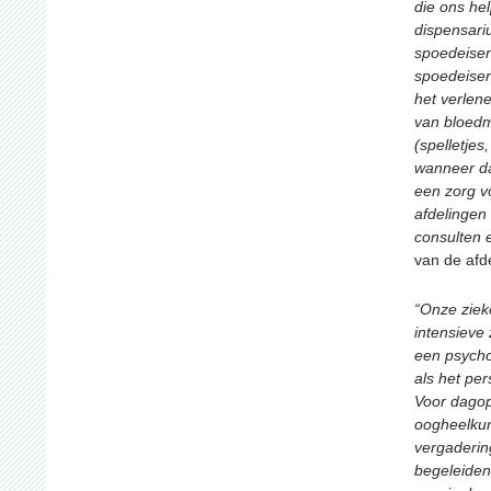
die ons he
dispensari
spoedeisen
spoedeisen
het verlen
van bloedmo
(spelletje
wanneer da
een zorg v
afdelingen
consulten 
van de afde
“Onze ziek
intensieve 
een psycho
als het per
Voor dagop
oogheelkun
vergaderi
begeleiden