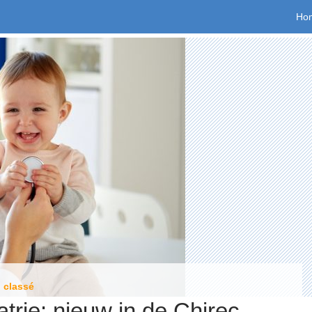
Spr
Ho
 classé
atrie: nieuw in de Chirec-