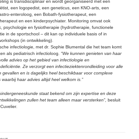
ling is transdisciplinair en wordt georganiseerd met een
iëtist, een logopedist, een geneticus, een KNO-arts, een
astro-enteroloog, een Bobath-fysiotherapeut, een
herapeut en een kinderpsychiater. Monitoring omvat ook
k, psychologie en fysiotherapie (hydrotherapie, functionele
tie in de sportschool – dit kan op individuele basis of in
orkshops (in ontwikkeling).
ische infectiologie, met dr. Sophie Blumental die het team komt
en als pediatrisch infectioloog.
“We kunnen genieten van haar
olle advies op het gebied van infectiologie en
eficiëntie. Ze verzorgt een infectieziektenrondleiding voor alle
he gevallen en is dagelijks heel beschikbaar voor complexe
s waarbij haar advies altijd heel welkom is.”
kindergeneeskunde staat bekend om zijn expertise en deze
ntwikkelingen zullen het team alleen maar versterken”,
besluit
 Cuvelier.
htnavigatie