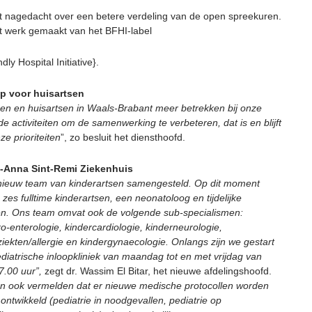
t nagedacht over een betere verdeling van de open spreekuren.
t werk gemaakt van het BFHI-label
dly Hospital Initiative}.
 voor huisartsen
sen en huisartsen in Waals-Brabant meer betrekken bij onze
de activiteiten om de samenwerking te verbeteren, dat is en blijft
e prioriteiten
”, zo besluit het diensthoofd.
nt-Anna Sint-Remi Ziekenhuis
 nieuw team van kinderartsen samengesteld. Op dit moment
es fulltime kinderartsen, een neonatoloog en tijdelijke
en. Ons team omvat ook de volgende sub-specialismen:
o-enterologie, kindercardiologie, kinderneurologie,
iekten/allergie en kindergynaecologie. Onlangs zijn we gestart
diatrische inloopkliniek van maandag tot en met vrijdag van
17.00 uur”,
zegt dr. Wassim El Bitar, het nieuwe afdelingshoofd.
 ook vermelden dat er nieuwe medische protocollen worden
ontwikkeld (pediatrie in noodgevallen, pediatrie op