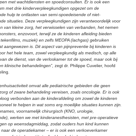
lpen met wachtdiensten en spoedconsulten. Er is ook een
um met drie kinderverpleegkundigen opgezet om de
de hulp te ontlasten van semi-spoedeisende of niet-
de situaties. Deze verpleegkundigen zijn verantwoordelijk voor
en van kleine zorg, het verwisselen van verbanden, het nemen
nsters, enzovoort, terwijl ze de kinderen afleiding bieden
s, tekenfilms, muziek) en zelfs MEOPA (lachgas) gebruiken
t aangewezen is. Dit aspect van pijnpreventie bij kinderen is
oor het hele team, zowel verpleegkundig als medisch, op alle
 van de dienst, van de verloskamer tot de spoed, maar ook bij
en klinische behandelingen”,
zegt dr. Philippe Cuvelier, hoofd
ling.
enhuisactiviteit omvat alle pediatrische gebieden die geen
zorg of zware behandeling vereisen, zoals oncologie. Er is ook
loog verbonden aan de kinderafdeling om zowel de kinderen
soneel te helpen in wat soms erg moeilijke situaties kunnen zijn.
names, voornamelijk chirurgisch (KNO, urologie,
de), werken we met kinderanesthesisten, met pre-operatieve
ngen op woensdagmiddag, zodat ouders hun kind kunnen
 naar de operatiekamer – er is ook een verkoeverkamer