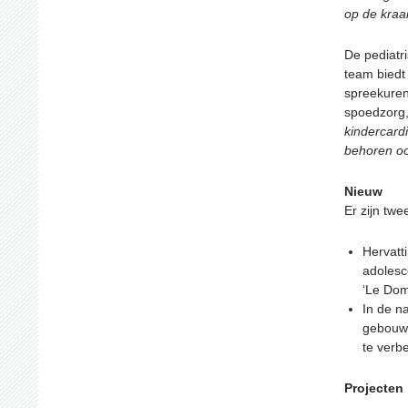
op de kraa
De pediatri
team biedt
spreekuren
spoedzorg,
kindercardi
behoren oo
Nieuw
Er zijn twe
Hervatt
adolesc
‘Le Dom
In de n
gebouw 
te verb
Projecten