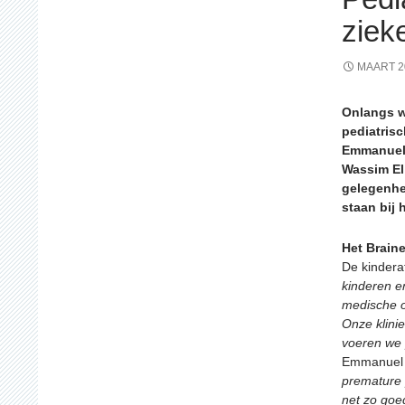
ziek
MAART 2
Onlangs w
pediatrisc
Emmanuel 
Wassim El 
gelegenhei
staan bij 
Het Braine
De kindera
kinderen e
medische o
Onze klinie
voeren we p
Emmanuel 
premature
net zo goe