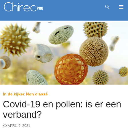
Zoeken
Pri
Spring
me
naar
inhoud
In de kijker
Non classé
,
Covid-19 en pollen: is er een
verband?
APRIL 6, 2021