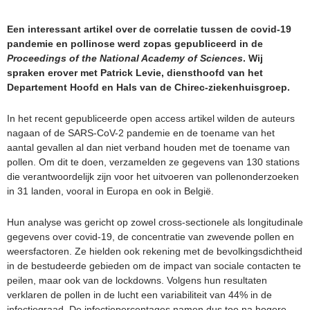
Een interessant artikel over de correlatie tussen de covid-19
pandemie en pollinose werd zopas gepubliceerd in de
Proceedings of the National Academy of Sciences
. Wij
spraken erover met Patrick Levie, diensthoofd van het
Departement Hoofd en Hals van de Chirec-ziekenhuisgroep.
In het recent gepubliceerde open access artikel wilden de auteurs
nagaan of de SARS-CoV-2 pandemie en de toename van het
aantal gevallen al dan niet verband houden met de toename van
pollen. Om dit te doen, verzamelden ze gegevens van 130 stations
die verantwoordelijk zijn voor het uitvoeren van pollenonderzoeken
in 31 landen, vooral in Europa en ook in België.
Hun analyse was gericht op zowel cross-sectionele als longitudinale
gegevens over covid-19, de concentratie van zwevende pollen en
weersfactoren. Ze hielden ook rekening met de bevolkingsdichtheid
in de bestudeerde gebieden om de impact van sociale contacten te
peilen, maar ook van de lockdowns. Volgens hun resultaten
verklaren de pollen in de lucht een variabiliteit van 44% in de
infectiegraad. De infectiepercentages namen dus toe na hogere