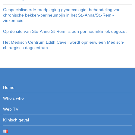
Gespecialiseerde raadpleging gynaecologie: behandeling van
chronische bekken-perineumpijn in het St.-Anna/St.-Remi-
ziekenhuis
Op de site van Ste-Anne St-Remi is een perineumkliniek opgezet
Het Medisch Centrum Edith Cavell wordt opnieuw een Medisch-
chirurgisch dagcentrum
Home
Who’s who
Web TV
Klinisch geval