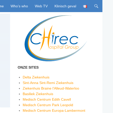
ing naar inhoud
me
Who’s who
Web TV
Klinisch geval
ONZE SITES
Delta Ziekenhuis
Sint-Anna Sint-Remi Ziekenhuis
Ziekenhuis Braine l'Alleud-Waterloo
Basiliek Ziekenhuis
Medisch Centrum Edith Cavell
Medisch Centrum Park Leopold
Medisch Centrum Europa-Lambermont