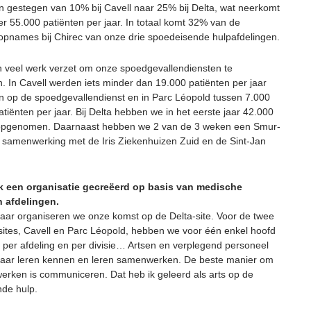
gestegen van 10% bij Cavell naar 25% bij Delta, wat neerkomt
r 55.000 patiënten per jaar. In totaal komt 32% van de
opnames bij Chirec van onze drie spoedeisende hulpafdelingen.
veel werk verzet om onze spoedgevallendiensten te
n. In Cavell werden iets minder dan 19.000 patiënten per jaar
op de spoedgevallendienst en in Parc Léopold tussen 7.000
tiënten per jaar. Bij Delta hebben we in het eerste jaar 42.000
 opgenomen. Daarnaast hebben we 2 van de 3 weken een Smur-
in samenwerking met de Iris Ziekenhuizen Zuid en de Sint-Jan
k een organisatie gecreëerd op basis van medische
n afdelingen.
 jaar organiseren we onze komst op de Delta-site. Voor de twee
sites, Cavell en Parc Léopold, hebben we voor één enkel hoofd
 per afdeling en per divisie… Artsen en verplegend personeel
aar leren kennen en leren samenwerken. De beste manier om
erken is communiceren. Dat heb ik geleerd als arts op de
de hulp.