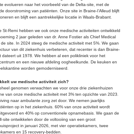
 te evolueren naar het voorbeeld van de Delta-site, met de
e doorstroming van patiënten. Onze site in Braine-l’Alleud blijft
oneren en blijft een aantrekkelijke locatie in Waals-Brabant.
e St-Remi hebben we ook onze medische activiteiten ontwikkeld
oeming 2 jaar geleden van dr. Anne Fostier als Chief Medical
n de site. In 2024 steeg de medische activiteit met 5%. We gaan
uctuur van dit ziekenhuis verbeteren, dat recenter is dan Braine-
at dateert uit 1978. We hebben al een polikliniek voor het
entrum en een nieuwe afdeling oogheelkunde. De keuken en
elskantine worden gemoderniseerd.
kelt uw medische activiteit zich?
eheel genomen verwachten we voor onze drie ziekenhuizen
e van onze medische activiteit met 3% ten opzichte van 2023.
iving naar ambulante zorg zet door. We nemen jaarlijks
iënten op in het ziekenhuis. 60% van onze activiteit wordt
itgevoerd en 40% op conventionele opnamebasis. We gaan de
l-site ontwikkelen door de voltooiing van een groot
uisproject in januari 2026, met vier operatiekamers, twee
ekamers en 15 recovery-bedden.