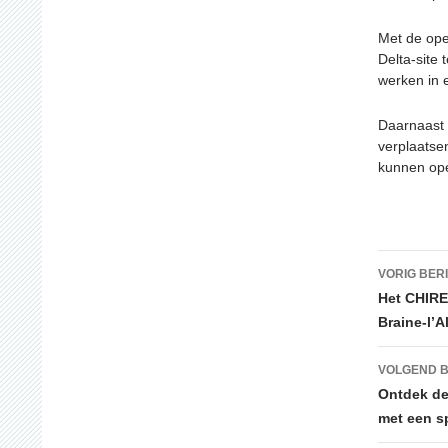
Met de ope
Delta-site 
werken in e
Daarnaast 
verplaatse
kunnen op
Beric
VORIG BER
Het CHIREC
Braine-l’A
VOLGEND B
Ontdek de
met een s