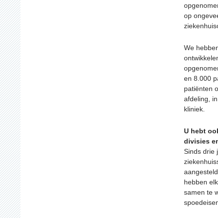
opgenomen 
op ongevee
ziekenhuis
We hebben 
ontwikkele
opgenomen 
en 8.000 pa
patiënten
afdeling, 
kliniek.
U hebt oo
divisies e
Sinds drie
ziekenhuis
aangesteld
hebben elk
samen te w
spoedeisen