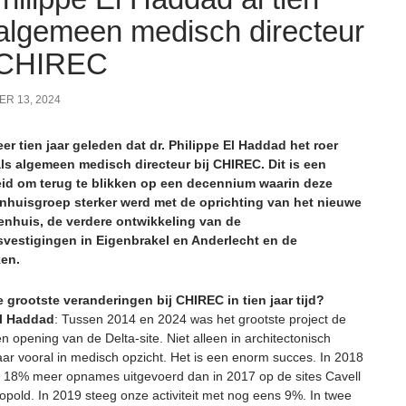
 algemeen medisch directeur
 CHIREC
R 13, 2024
eer tien jaar geleden dat dr. Philippe El Haddad het roer
ls algemeen medisch directeur bij CHIREC. Dit is een
id om terug te blikken op een decennium waarin deze
enhuisgroep sterker werd met de oprichting van het nieuwe
enhuis, de verdere ontwikkeling van de
svestigingen in Eigenbrakel en Anderlecht en de
ken.
e grootste veranderingen bij CHIREC in tien jaar tijd?
El Haddad
: Tussen 2014 en 2024 was het grootste project de
en opening van de Delta-site. Niet alleen in architectonisch
aar vooral in medisch opzicht. Het is een enorm succes. In 2018
18% meer opnames uitgevoerd dan in 2017 op de sites Cavell
opold. In 2019 steeg onze activiteit met nog eens 9%. In twee