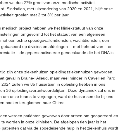
hebben we dus 27% groei van onze medische activiteit
rd. Sindsdien, met uitzondering van 2020 en 2021, blijft onze
tiviteit groeien met 2 tot 3% per jaar.
s medisch project hebben we het kliniekstatuut van onze
instellingen omgevormd tot het statuut van een algemeen
 met een echte spoedgevallendiensten, wachtdiensten, een
e gebaseerd op divisies en afdelingen… met behoud van – en
 prestatie – de gepersonaliseerde geneeskunde die het DNA is
.
r tijd zijn onze ziekenhuizen opleidingsziekenhuizen geworden.
het geval in Braine-l’Alleud, maar veel minder in Cavell en Parc
n 2024 zullen we 85 huisartsen in opleiding hebben in ons
 en 36 opleidingsverantwoordelijken. Deze dynamiek zal ons in
en om onze teams te verjongen, want de huisartsen die bij ons
len nadien terugkomen naar Chirec.
leden werden patiënten geworven door artsen om geopereerd en
te worden in onze klinieken. De afgelopen tien jaar is het
 patiënten dat via de spoedeisende hulp in het ziekenhuis wordt