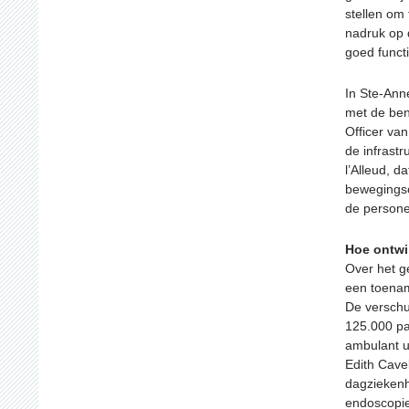
stellen om
nadruk op d
goed functi
In Ste-Ann
met de ben
Officer va
de infrastr
l’Alleud, d
bewegingsc
de persone
Hoe ontwik
Over het g
een toenam
De verschu
125.000 pat
ambulant u
Edith Cavel
dagziekenh
endoscopi