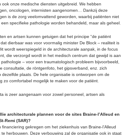
ook onze medische diensten uitgebreid. We hebben
gen, oncologen, internisten aangenomen… Dankzij deze
gen is de zorg veelomvattend geworden, waarbij patiënten niet
r een specifieke pathologie worden behandeld, maar als geheel.
ten en artsen kunnen getuigen dat het principe “de patiënt
 dat dierbaar was voor voormalig minister De Block – realiteit is
Dit wordt weerspiegeld in de architecturale aanpak, in de focus
ënt, die verzorgd wordt in het medisch centrum dat gewijd is aan
ar pathologie – voor een traumatologisch probleem bijvoorbeeld,
 consultatie, de röntgenfoto, het gipsverband, enz. zich
p dezelfde plaats. De hele organisatie is ontworpen om de
g zo comfortabel mogelijk te maken voor de patiënt.
ita is zeer aangenaam voor zowel personeel, artsen als
lie architecturale plannen voor de sites Braine-l’Alleud en
St-Remi (SAR)?
financiering gekregen om het ziekenhuis van Braine-l’Alleud
jk te herbouwen. Deze verbouwing zal de organisatie ook in staat