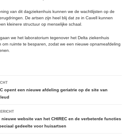
ning van dit dagziekenhuis kunnen we de wachtlijsten op de
terugdringen. De artsen zijn heel blij dat ze in Cavell kunnen
en kleinere structuur op menselijke schaal.
gaan we het laboratorium tegenover het Delta ziekenhuis
n om ruimte te besparen, zodat we een nieuwe opnameafdeling
enen.
htnavigatie
ICHT
 opent een nieuwe afdeling geriatrie op de site van
lleud
ERICHT
 nieuwe website van het CHIREC en de verbeterde functies
peciaal gedeelte voor huisartsen