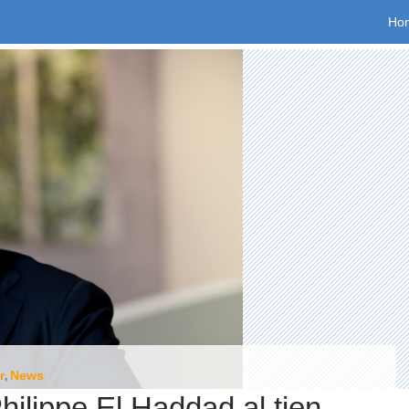
Spr
Ho
r
News
,
Philippe El Haddad al tien