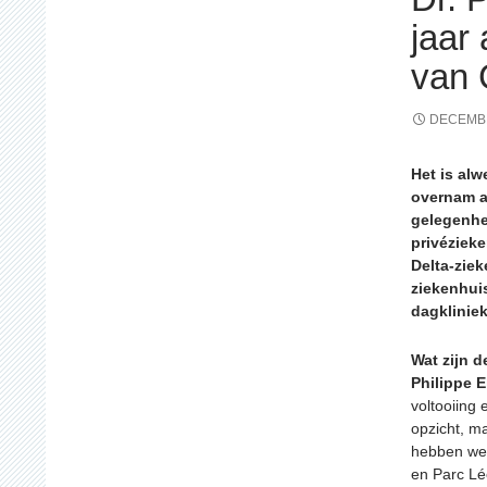
jaar
van
DECEMBE
Het is alw
overnam a
gelegenhe
privéziek
Delta-ziek
ziekenhui
dagklinie
Wat zijn d
Philippe 
voltooiing 
opzicht, m
hebben we 
en Parc Lé