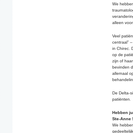
We hebben 
traumatolo
veranderin
alleen voo
Veel patiën
centraal” –
in Chirec. 
op de pati
zijn of ha
bevinden de
allemaal o
behandelin
De Delta-s
patiënten.
Hebben jul
Ste-Anne 
We hebben 
gedeelteli