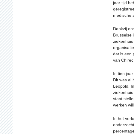
jaar tijd 
geregistree
medische ac
Dankzij on
Brusselse 
ziekenhuis
organisati
dat is een
van Chirec
In tien jaa
Dit was al 
Léopold. I
ziekenhuis
staat stell
werken wil
In het ver
onderzocht 
percentage