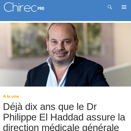
Recherche
Me
Aller
prin
au
contenu
A la une
Déjà dix ans que le Dr
Philippe El Haddad assure la
direction médicale générale