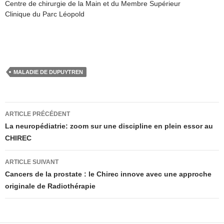
Centre de chirurgie de la Main et du Membre Supérieur
Clinique du Parc Léopold
MALADIE DE DUPUYTREN
Navigation
ARTICLE PRÉCÉDENT
des
La neuropédiatrie: zoom sur une discipline en plein essor au
CHIREC
articles
ARTICLE SUIVANT
Cancers de la prostate : le Chirec innove avec une approche
originale de Radiothérapie