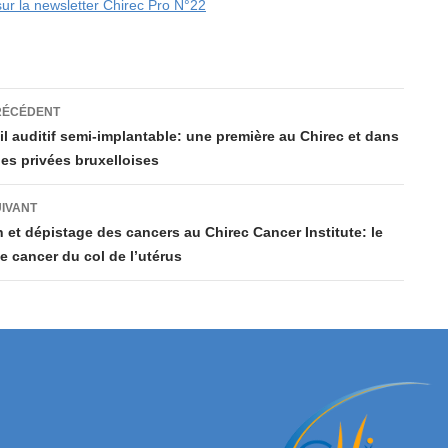
ur la newsletter Chirec Pro N°22
ation
RÉCÉDENT
l auditif semi-implantable: une première au Chirec et dans
ues privées bruxelloises
es
UIVANT
 et dépistage des cancers au Chirec Cancer Institute: le
le cancer du col de l’utérus