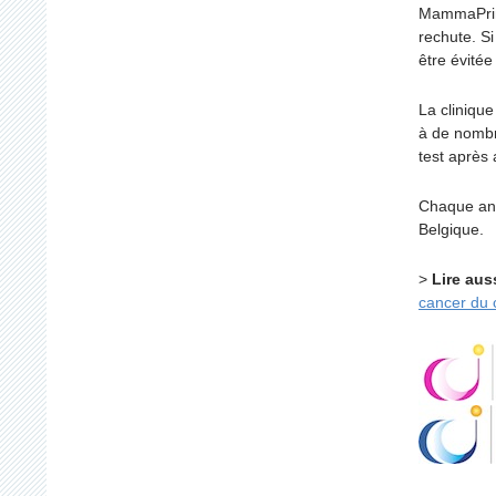
MammaPrint
rechute. Si
être évitée
La clinique
à de nombr
test après 
Chaque ann
Belgique.
>
Lire aus
cancer du 