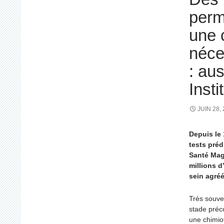
perme
une 
néce
: au
Insti
JUIN 28,
Depuis le 
tests préd
Santé Mag
millions d
sein agréé
Très souve
stade préco
une chimio