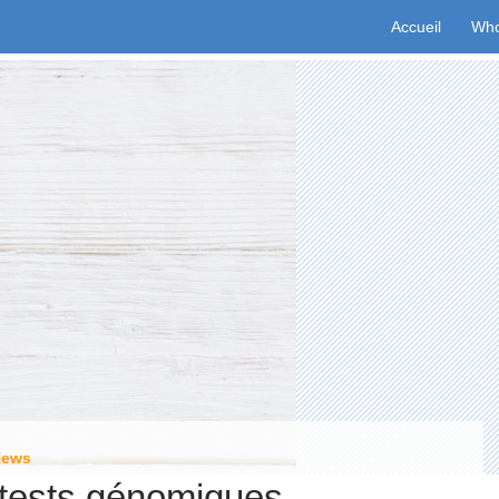
Aller au conten
Accueil
Who
News
tests génomiques