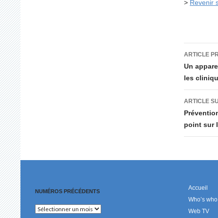
>
Revenir s
Navig
ARTICLE P
des
Un apparei
les cliniq
articl
ARTICLE S
Prévention
point sur 
Accueil
NUMÉROS PRÉCÉDENTS
Who’s who
Numéros
Web TV
précédents