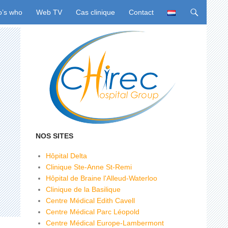
u
’s who
Web TV
Cas clinique
Contact
NOS SITES
Hôpital Delta
Clinique Ste-Anne St-Remi
Hôpital de Braine l'Alleud-Waterloo
Clinique de la Basilique
Centre Médical Edith Cavell
Centre Médical Parc Léopold
Centre Médical Europe-Lambermont