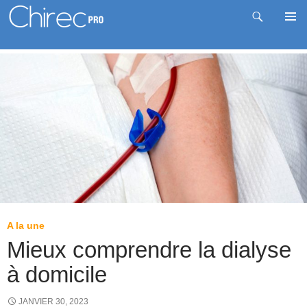
Recherche
Me
Aller
prin
au
contenu
A la une
Mieux comprendre la dialyse
à domicile
JANVIER 30, 2023