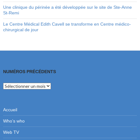
Une clinique du périnée a été développée sur le site de Ste-Anne
St-Remi
Le Centre Médical Edith Cavell se transforme en Centre médico-
chirurgical de jour
NUMÉROS PRÉCÉDENTS
Numéros
précédents
Accueil
Who’s who
Web TV