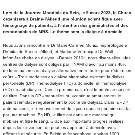
Lors de la Journée Mondiale du Rein, le 9 mars 2023, le Chirec
organisera à Braine-l’Alleud une réunion scientifique avec
témoignage de patients, à l’intention des généralistes et des
responsables de MRS. Le thème sera la dialyse à domicile.
Nous avons rencontré le Dr Marie-Carmen Muniz, néphrologue à
l’hôpital de Braine-l’Alleud, et Madame Véronique De Wolf,
infirmière cheffe en dialyse. «Depuis 2016», nous disent-elles, «les
centres de dialyse sont obligés par l’INAMI d’avoir au moins 40%
de leurs patients en dialyse alternative, entre autre pour réduire les
coûts.» Trois modalités en dialyse alternative existent: la dialyse
péritonéale (DP), l’hémodialyse (HD) à domicile et l’hémodialyse
(HD) en autodialyse. Dans le premier cas, c’est le péritoine qui sert
de filtre. Dans la DP «manuelle» ou «continue ambulatoire» le
patient remplace régulièrement la poche de dialysat. Dans la «DP
automatisée», le renouvellement du liquide dans le péritoine est fait
par une machine. En HD, le filtre est dans une machine qui
mobilise et filtre le sang. Grâce aux importants progrès réalisés
depuis leur invention, on peut les appliquer à domicile avec
efficacité et sécurité. En Belgique francophone, environ 1000