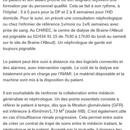
formation par du personnel qualifié. Cela se fait à son rythme, à
l’hôpital : 3 à 5 jours pour la DP et 2 à 8 semaines pour l’HD
domicile. Pour le suivi, on prévoit une consultation néphrologique
ou chez l’infirmier de référence 1x/mois ou 1x/6 semaines avec
prise de sang. Au CHIREC, le centre de dialyse de Braine-l’Alleud
est joignable au 02/434 91 15 de 7h30 à 17h30 du lundi au samedi
sur le site de Braine-l’Alleud). Un néphrologue de garde est
toujours joignable.
Le patient peut être suivi à distance via des logiciels connectés et
des alarmes, avec intervention rapide. Le coût de la dialyse est
totalement pris en charge par l’INAMI. Le matériel disposable et la
machine sont mis à la disposition du patient.
Il est souhaitable de renforcer la collaboration entre médecin
généraliste et néphrologue. Un des points essentiels consiste à
référer le patient à temps, dès que la filtration glomérulaire (GFR)
2
est inférieure à 45ml/min/1,73 M
(stade IIIB). C’est également utile
en cas d’insuffisance rénale progressive. Cela permet entre autre
de créer un contrat de trajet de soins entre le médecin traitant, le
néphrologue et le patient. Accepté par la mutuelle, il donnera lieu