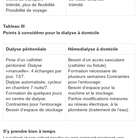
Intimité, plus de flexibilité.
Intimité.
Possibilité de voyage.
Tableau III
Points à considérer pour la dialyse à domicile
Dialyse péritonéale
Hémodialyse à domicile
Pose d’un cathéter
Besoin d’un accès vasculaire
péritonéal. Dialyse
(cathéter ou fistule).
«manuelle»: 4 échanges par
Formation nécessaire de
jour, 7J/7.
plusieurs semaines Contraintes
Dialyse automatisée, cycleur
pour l’entourage.
en chambre 7 nuits/7.
Besoin d’espace pour la
Formation de quelques jours
machine et le stockage.
en centre de dialyse.
Parfois modifications mineures
Contraintes pour l’entourage.
au réseau électrique, à la
Besoin d’espace de stockage
plomberie (traitement de l’eau).
.
S’y prendre bien à temps
Le patient et son aidant proche ou son soignant reçoivent une