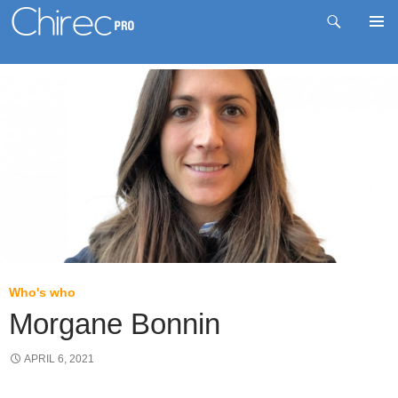
Zoeken
Pri
Spring
me
naar
inhoud
Who's who
Morgane Bonnin
APRIL 6, 2021