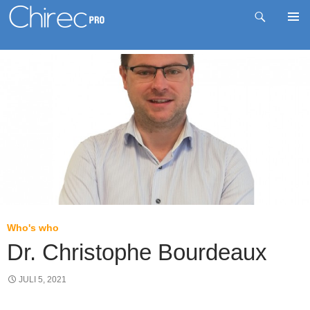
Zoeken
Pri
Spring
me
naar
inhoud
Who's who
Dr. Christophe Bourdeaux
JULI 5, 2021