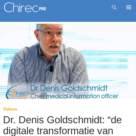
Zoeken
Pri
Spring
me
naar
inhoud
Videos
Dr. Denis Goldschmidt: “de
digitale transformatie van