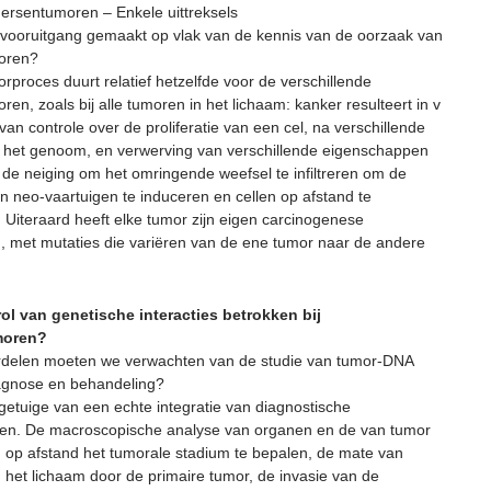
ersentumoren – Enkele uittreksels
vooruitgang gemaakt op vlak van de kennis van de oorzaak van
oren?
rproces duurt relatief hetzelfde voor de verschillende
en, zoals bij alle tumoren in het lichaam: kanker resulteert in v
 van controle over de proliferatie van een cel, na verschillende
n het genoom, en verwerving van verschillende eigenschappen
de neiging om het omringende weefsel te infiltreren om de
n neo-vaartuigen te induceren en cellen op afstand te
 Uiteraard heeft elke tumor zijn eigen carcinogenese
 met mutaties die variëren van de ene tumor naar de andere
rol van genetische interacties betrokken bij
moren?
delen moeten we verwachten van de studie van tumor-DNA
agnose en behandeling?
getuige van een echte integratie van diagnostische
en. De macroscopische analyse van organen en de van tumor
m op afstand het tumorale stadium te bepalen, de mate van
n het lichaam door de primaire tumor, de invasie van de