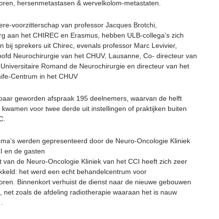
ren, hersenmetastasen & wervelkolom-metastaten.
ere-voorzitterschap van professor Jacques Brotchi,
rg aan het CHIREC en Erasmus, hebben ULB-collega’s zich
 bij sprekers uit Chirec, evenals professor Marc Levivier,
oofd Neurochirurgie van het CHUV, Lausanne, Co- directeur van
 Universitaire Romand de Neurochirurgie en directeur van het
fe-Centrum in het CHUV
aar geworden afspraak 195 deelnemers, waarvan de helft
 kwamen voor twee derde uit instellingen of praktijken buiten
C.
ema’s werden gepresenteerd door de Neuro-Oncologie Kliniek
I en de gasten
it van de Neuro-Oncologie Kliniek van het CCI heeft zich zeer
ikkeld: het werd een echt behandelcentrum voor
ren. Binnenkort verhuist de dienst naar de nieuwe gebouwen
 net zoals de afdeling radiotherapie waaraan het is nauw
.