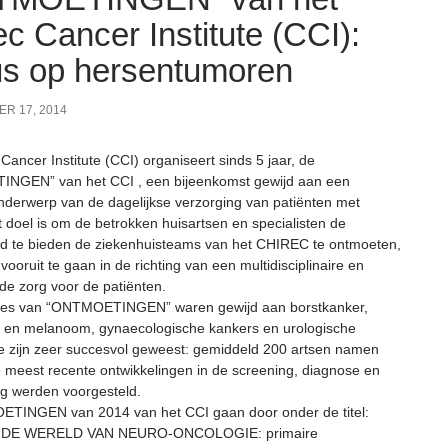
ec Cancer Institute (CCI):
s op hersentumoren
R 17, 2014
Cancer Institute (CCI) organiseert sinds 5 jaar, de
NGEN” van het CCI , een bijeenkomst gewijd aan een
onderwerp van de dagelijkse verzorging van patiënten met
t doel is om de betrokken huisartsen en specialisten de
d te bieden de ziekenhuisteams van het CHIREC te ontmoeten,
oruit te gaan in de richting van een multidisciplinaire en
de zorg voor de patiënten.
ties van “ONTMOETINGEN” waren gewijd aan borstkanker,
 en melanoom, gynaecologische kankers en urologische
e zijn zeer succesvol geweest: gemiddeld 200 artsen namen
e meest recente ontwikkelingen in de screening, diagnose en
g werden voorgesteld.
TINGEN van 2014 van het CCI gaan door onder de titel:
 DE WERELD VAN NEURO-ONCOLOGIE: primaire