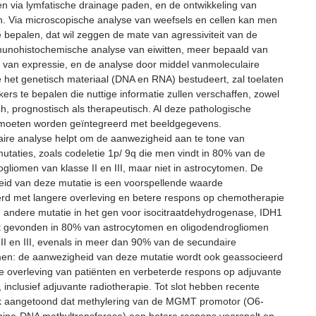
n via lymfatische drainage paden, en de ontwikkeling van
. Via microscopische analyse van weefsels en cellen kan men
e bepalen, dat wil zeggen de mate van agressiviteit van de
munohistochemische analyse van eiwitten, meer bepaald van
 van expressie, en de analyse door middel vanmoleculaire
ie het genetisch materiaal (DNA en RNA) bestudeert, zal toelaten
ers te bepalen die nuttige informatie zullen verschaffen, zowel
h, prognostisch als therapeutisch. Al deze pathologische
moeten worden geïntegreerd met beeldgegevens.
ire analyse helpt om de aanwezigheid aan te tone van
utaties, zoals codeletie 1p/ 9q die men vindt in 80% van de
gliomen van klasse II en III, maar niet in astrocytomen. De
id van deze mutatie is een voorspellende waarde
rd met langere overleving en betere respons op chemotherapie
 andere mutatie in het gen voor isocitraatdehydrogenase, IDH1
t gevonden in 80% van astrocytomen en oligodendrogliomen
 II en III, evenals in meer dan 90% van de secundaire
men: de aanwezigheid van deze mutatie wordt ook geassocieerd
e overleving van patiënten en verbeterde respons op adjuvante
 inclusief adjuvante radiotherapie. Tot slot hebben recente
k aangetoond dat methylering van de MGMT promotor (O6-