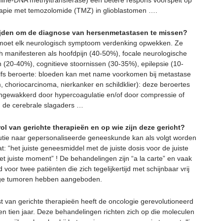
ine-DNA methyltransferase) een betere respons voorspelt op
pie met temozolomide (TMZ) in glioblastomen ….
jden om de diagnose van hersenmetastasen te missen?
 moet elk neurologisch symptoom verdenking opwekken. Ze
h manifesteren als hoofdpijn (40-50%), focale neurologische
n (20-40%), cognitieve stoornissen (30-35%), epilepsie (10-
lfs beroerte: bloeden kan met name voorkomen bij metastase
 choriocarcinoma, nierkanker en schildklier): deze beroertes
gewakkerd door hypercoagulatie en/of door compressie of
n de cerebrale slagaders …
rol van gerichte therapieën en op wie zijn deze gericht?
tie naar gepersonaliseerde geneeskunde kan als volgt worden
: “het juiste geneesmiddel met de juiste dosis voor de juiste
et juiste moment” ! De behandelingen zijn “a la carte” en vaak
d voor twee patiënten die zich tegelijkertijd met schijnbaar vrij
ige tumoren hebben aangeboden.
 van gerichte therapieën heeft de oncologie gerevolutioneerd
en tien jaar. Deze behandelingen richten zich op die moleculen