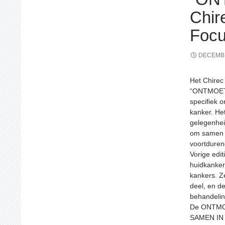
Chir
Focu
DECEMBE
Het Chirec 
“ONTMOETI
specifiek 
kanker. He
gelegenhei
om samen vo
voortduren
Vorige edi
huidkanker
kankers. Z
deel, en d
behandelin
De ONTMOE
SAMEN IN