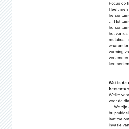
Focus op h
Heeft men 
hersentum
… Het tumo
hersentumor
het verlies
mutaties i
waaronder 
vorming va
verzenden.
kenmerken,
….
Wat is de 
hersentu
Welke voor
voor de di
… We zijn 
hulpmiddel
laat toe o
invasie va