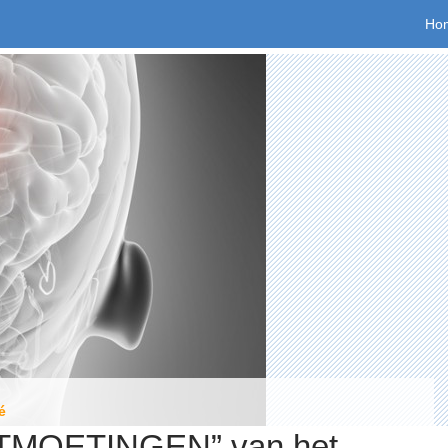
Spr
Ho
é
TMOETINGEN” van het