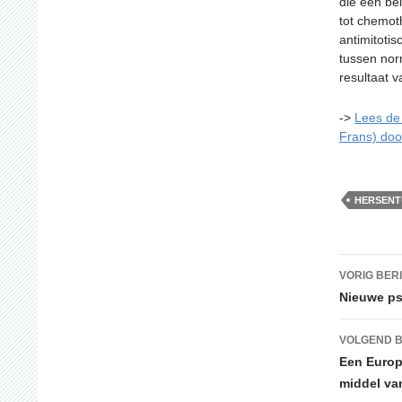
die een bel
tot chemot
antimitoti
tussen nor
resultaat 
->
Lees de
Frans) door
HERSEN
Beric
VORIG BER
Nieuwe ps
VOLGEND B
Een Europ
middel van