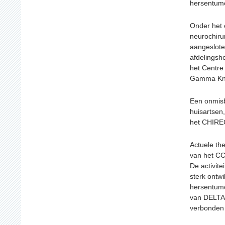
hersentumo
Onder het 
neurochiru
aangesloten
afdelingsh
het Centre
Gamma Kni
Een onmisb
huisartsen,
het CHIRE
Actuele th
van het CC
De activite
sterk ontw
hersentumo
van DELTA,
verbonden 