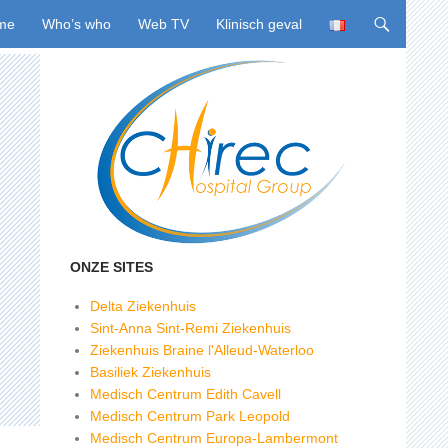
ing naar inhoud
me
Who’s who
Web TV
Klinisch geval
ONZE SITES
Delta Ziekenhuis
Sint-Anna Sint-Remi Ziekenhuis
Ziekenhuis Braine l'Alleud-Waterloo
Basiliek Ziekenhuis
Medisch Centrum Edith Cavell
Medisch Centrum Park Leopold
Medisch Centrum Europa-Lambermont