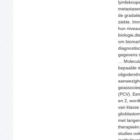
lymfeknope
metastasen
de gradati
ziekte. Im
hun niveau
biologie,d
om biomark
diagnostisc
gegevens 
… Molecula
bepaalde m
oligodendro
aanwezighe
geassociee
(PCV). Een
en 2, word
van klasse
glioblasto
met langer
therapieën,
studies oo