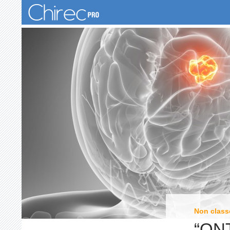
Zoeken
Non class
“ON