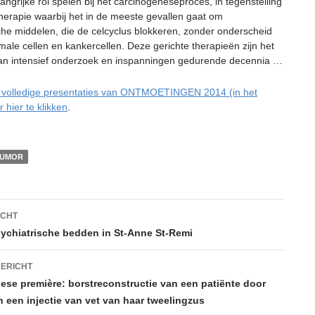
angrijke rol spelen bij het carcinogeneseproces, in tegenstelling
herapie waarbij het in de meeste gevallen gaat om
sche middelen, die de celcyclus blokkeren, zonder onderscheid
male cellen en kankercellen. Deze gerichte therapieën zijn het
van intensief onderzoek en inspanningen gedurende decennia …
 volledige presentaties van ONTMOETINGEN 2014 (in het
 hier te klikken
.
TUMOR
htnavigatie
ICHT
ychiatrische bedden in St-Anne St-Remi
ERICHT
ese première: borstreconstructie van een patiënte door
 een injectie van vet van haar tweelingzus