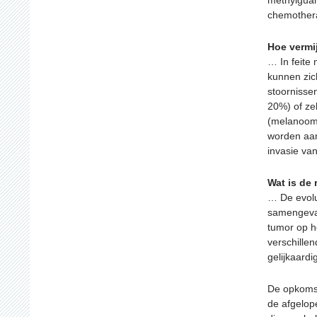
methylguan
chemothera
Hoe vermi
… In feite
kunnen zic
stoornisse
20%) of ze
(melanoom,
worden aan
invasie va
Wat is de 
… De evolu
samengevat
tumor op h
verschillen
gelijkaard
De opkomst
de afgelop