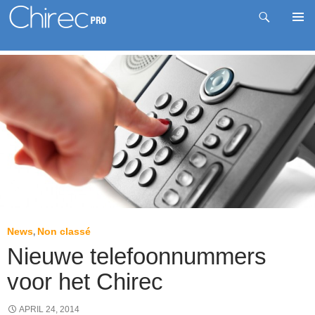
Zoeken
Pri
Spring
me
naar
inhoud
News
Non classé
,
Nieuwe telefoonnummers
voor het Chirec
APRIL 24, 2014