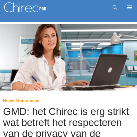
Zoeken
Pri
Spring
me
naar
inhoud
News
Non classé
,
GMD: het Chirec is erg strikt
wat betreft het respecteren
van de privacy van de