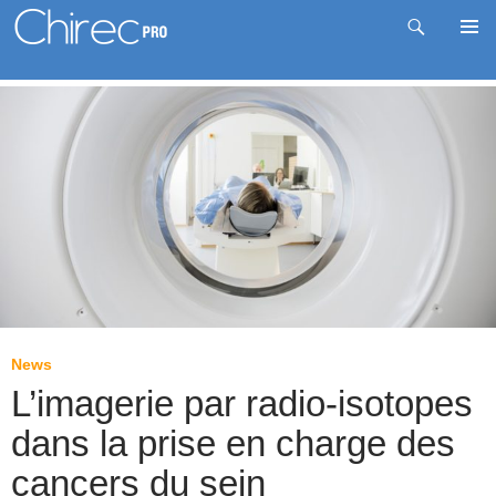
Recherche
Me
Aller
prin
au
contenu
News
L’imagerie par radio-isotopes
dans la prise en charge des
cancers du sein