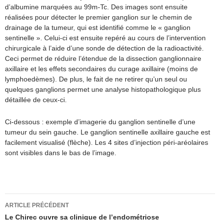
d’albumine marquées au 99m-Tc. Des images sont ensuite
réalisées pour détecter le premier ganglion sur le chemin de
drainage de la tumeur, qui est identifié comme le « ganglion
sentinelle ». Celui-ci est ensuite repéré au cours de l’intervention
chirurgicale à l’aide d’une sonde de détection de la radioactivité.
Ceci permet de réduire l’étendue de la dissection ganglionnaire
axillaire et les effets secondaires du curage axillaire (moins de
lymphoedèmes). De plus, le fait de ne retirer qu’un seul ou
quelques ganglions permet une analyse histopathologique plus
détaillée de ceux-ci.
Ci-dessous : exemple d’imagerie du ganglion sentinelle d’une
tumeur du sein gauche. Le ganglion sentinelle axillaire gauche est
facilement visualisé (flèche). Les 4 sites d’injection péri-aréolaires
sont visibles dans le bas de l’image.
Navigation
ARTICLE PRÉCÉDENT
des
Le Chirec ouvre sa clinique de l’endométriose