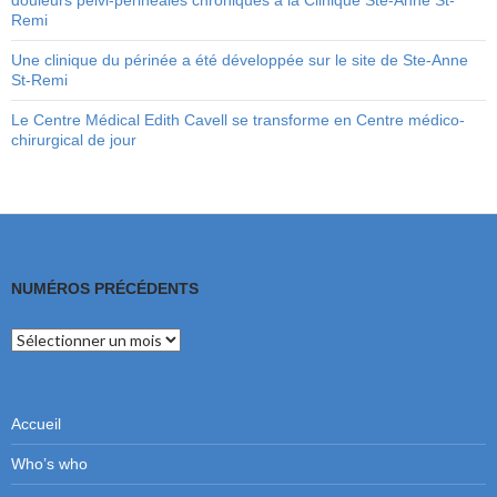
douleurs pelvi-périnéales chroniques à la Clinique Ste-Anne St-
Remi
Une clinique du périnée a été développée sur le site de Ste-Anne
St-Remi
Le Centre Médical Edith Cavell se transforme en Centre médico-
chirurgical de jour
NUMÉROS PRÉCÉDENTS
Numéros
précédents
Accueil
Who’s who