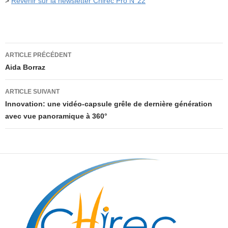
>
Revenir sur la newsletter Chirec Pro N°22
Navigation
ARTICLE PRÉCÉDENT
des
Aida Borraz
articles
ARTICLE SUIVANT
Innovation: une vidéo-capsule grêle de dernière génération
avec vue panoramique à 360°