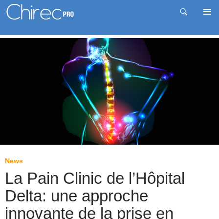
Recherche
Me
Aller
prin
au
contenu
News
La Pain Clinic de l’Hôpital
Delta: une approche
innovante de la prise en