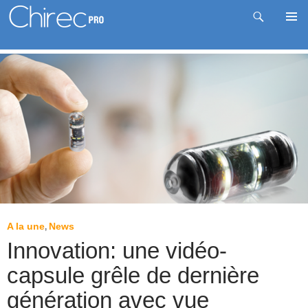
Recherche
Me
Aller
prin
au
contenu
A la une
News
,
Innovation: une vidéo-
capsule grêle de dernière
génération avec vue