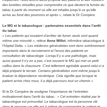
des lunettes virtuelles pour comprendre ce que devient la fumée du
tabac à partir du moment où elle est inhalée jusqu’à ce qu’elle
arrive au fond des poumons et après »,
relate le Dr Compère.
Le MG et le tabacologue : partenaires essentiels dans l’arrêt
du tabac
« Les patients qui essaient d’arrêter de fumer seuls sont quand
même une minorité »,
relève
Anne Willot
, infirmière tabacologue à
l’hôpital Delta
. « Les médecins généralistes sont donc extrêmement
importants dans le recrutement et l’envoi des patients en
consultation de tabacologie. Lorsqu’il y a une pathologie, mais
aussi quand il n’y en a pas, c’est souvent le MG qui met un petit
caillou dans la chaussure. C’est tellement agréable quand celui-ci a
déjà préparé le terrain. Certains généralistes vont même jusqu’à
évaluer la dépendance nicotinique. Cela signifie que lorsque le
patient arrive chez nous, il a déjà parcouru tout un chemin ».
Et le Dr Compère de souligner l’importance de l’entretien
motivationnel dans l’arrêt du tabac :
« Cet entretien réalisé par le
tabacologue est primordial. Le tabacologue est la personne clé
dans le sevrage car elle est à même de comprendre le patient et