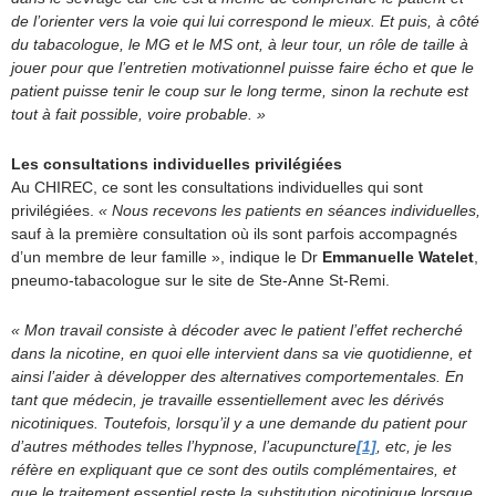
de l’orienter vers la voie qui lui correspond le mieux. Et puis, à côté
du tabacologue, le MG et le MS ont, à leur tour, un rôle de taille à
jouer pour que l’entretien motivationnel puisse faire écho et que le
patient puisse tenir le coup sur le long terme, sinon la rechute est
tout à fait possible, voire probable. »
Les consultations individuelles privilégiées
Au CHIREC, ce sont les consultations individuelles qui sont
privilégiées.
« Nous recevons les patients en séances individuelles,
sauf à la première consultation où ils sont parfois accompagnés
d’un membre de leur famille », indique le Dr
Emmanuelle Watelet
,
pneumo-tabacologue sur le site de Ste-Anne St-Remi.
« Mon travail consiste à décoder avec le patient l’effet recherché
dans la nicotine, en quoi elle intervient dans sa vie quotidienne, et
ainsi l’aider à développer des alternatives comportementales. En
tant que médecin, je travaille essentiellement avec les dérivés
nicotiniques. Toutefois, lorsqu’il y a une demande du patient pour
d’autres méthodes telles l’hypnose, l’acupuncture
[1]
, etc, je les
réfère en expliquant que ce sont des outils complémentaires, et
que le traitement essentiel reste la substitution nicotinique lorsque