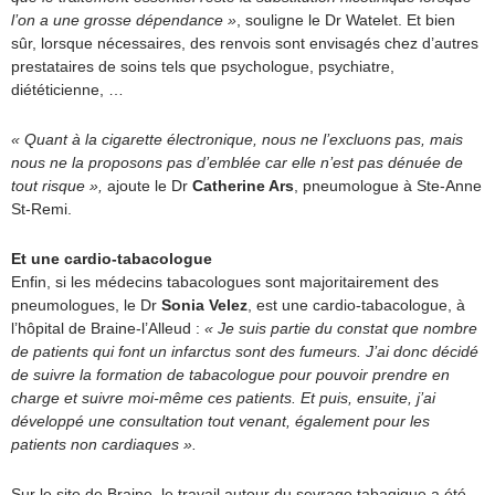
l’on a une grosse dépendance »
, souligne le Dr Watelet. Et bien
sûr, lorsque nécessaires, des renvois sont envisagés chez d’autres
prestataires de soins tels que psychologue, psychiatre,
diététicienne, …
« Quant à la cigarette électronique, nous ne l’excluons pas, mais
nous ne la proposons pas d’emblée car elle n’est pas dénuée de
tout risque »,
ajoute le Dr
Catherine Ars
, pneumologue à Ste-Anne
St-Remi.
Et une cardio-tabacologue
Enfin, si les médecins tabacologues sont majoritairement des
pneumologues, le Dr
Sonia Velez
, est une cardio-tabacologue, à
l’hôpital de Braine-l’Alleud :
« Je suis partie du constat que nombre
de patients qui font un infarctus sont des fumeurs. J’ai donc décidé
de suivre la formation de tabacologue pour pouvoir prendre en
charge et suivre moi-même ces patients. Et puis, ensuite, j’ai
développé une consultation tout venant, également pour les
patients non cardiaques ».
Sur le site de Braine, le travail autour du sevrage tabagique a été