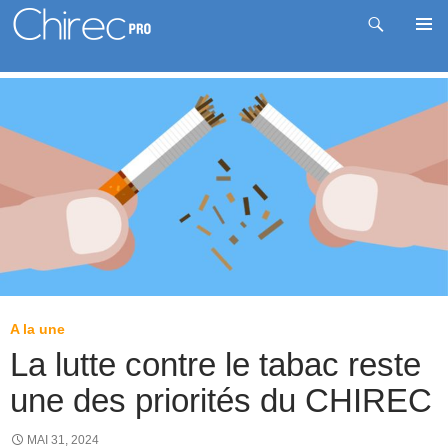
Recherche
Me
Aller
prin
au
contenu
A la une
La lutte contre le tabac reste
une des priorités du CHIREC
MAI 31, 2024