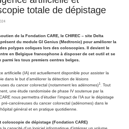
scopie totale de dépistage
2024
soutien de la Fondation CARE,
le CHIREC – site Delta
 présent du module GI Genius (Medtronic) pour améliorer la
des polypes coliques lors des coloscopies. Il devient le
ntre en Belgique francophone à disposer de cet outil et se
 parmi les tous premiers centres belges.
ce artificielle (IA) est actuellement disponible pour assister la
e dans le but d’améliorer la détection de lésions
1
uses du cancer colorectal (notamment les adénomes)
. Tout
ent, une étude randomisée de phase IV soutenue par la
CARE nous permettra d’étudier l’impact de l’IA sur le dépistage
s pré-cancéreuses du cancer colorectal (adénomes) dans le
hôpital général et en pratique quotidienne.
et coloscopie de dépistage (Fondation CARE)
e la capacité d’un logiciel informatique d’intégrer un volume