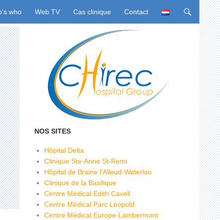
u
’s who
Web TV
Cas clinique
Contact
NOS SITES
Hôpital Delta
Clinique Ste-Anne St-Remi
Hôpital de Braine l'Alleud-Waterloo
Clinique de la Basilique
Centre Médical Edith Cavell
Centre Médical Parc Léopold
Centre Médical Europe-Lambermont