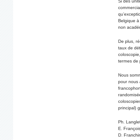
Si des uni
commercia
qu’excepti
Belgique à
non acadé
De plus, ré
taux de dé
coloscopie,
termes de 
Nous somme
pour nous 
francophon
randomisée 
coloscopies
principal)
Ph. Langlet
E. François
D. Franchim