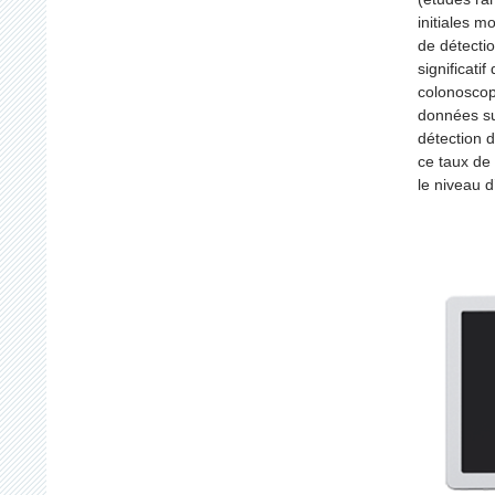
initiales m
de détecti
significati
colonoscop
données su
détection d
ce taux de 
le niveau d