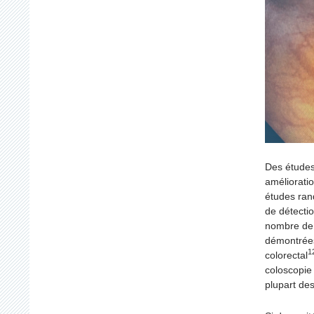
Des études
améliorati
études ran
de détecti
nombre de 
démontrées
1
colorectal
coloscopie
plupart de