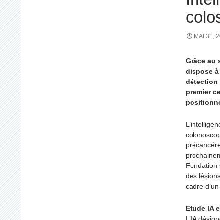
colo
MAI 31, 
Grâce au 
dispose à
détection 
premier ce
positionne
L’intelligen
colonoscopi
précancére
prochainem
Fondation 
des lésion
cadre d’un 
Etude IA 
L’IA désign