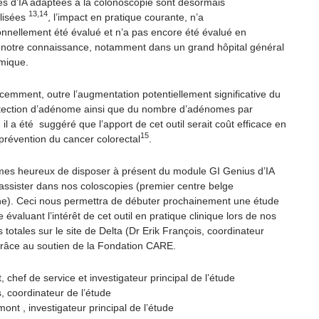
tés d’IA adaptées à la colonoscopie sont désormais
13,14
lisées
, l’impact en pratique courante, n’a
onnellement été évalué et n’a pas encore été évalué en
 notre connaissance, notamment dans un grand hôpital général
mique.
cemment, outre l’augmentation potentiellement significative du
tection d’adénome ainsi que du nombre d’adénomes par
 il a été suggéré que l’apport de cet outil serait coût efficace en
15
prévention du cancer colorectal
.
s heureux de disposer à présent du module GI Genius d’IA
assister dans nos coloscopies (premier centre belge
e). Ceci nous permettra de débuter prochainement une étude
évaluant l’intérêt de cet outil en pratique clinique lors de nos
 totales sur le site de Delta (Dr Erik François, coordinateur
 grâce au soutien de la Fondation CARE.
, chef de service et investigateur principal de l’étude
, coordinateur de l’étude
ont , investigateur principal de l’étude