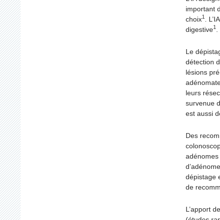
important d
1
choix
. L’
1
digestive
.
Le dépista
détection 
lésions pr
adénomateux
leurs résec
survenue d
est aussi 
Des recomm
colonoscop
adénomes d
d’adénomes
dépistage e
de recomm
L’apport de
(études ra