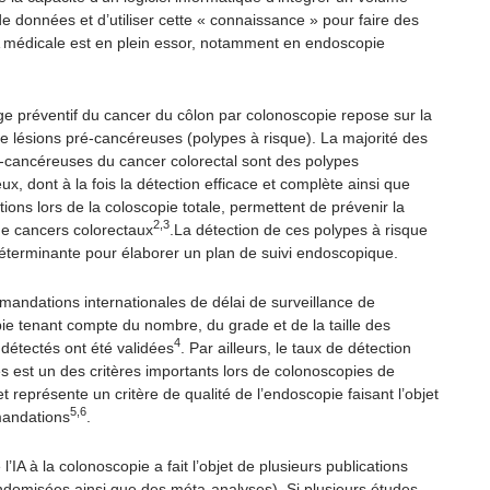
e données et d’utiliser cette « connaissance » pour faire des
IA médicale est en plein essor, notamment en endoscopie
ge préventif du cancer du côlon par colonoscopie repose sur la
de lésions pré-cancéreuses (polypes à risque). La majorité des
é-cancéreuses du cancer colorectal sont des polypes
, dont à la fois la détection efficace et complète ainsi que
tions lors de la coloscopie totale, permettent de prévenir la
2,3
e cancers colorectaux
.La détection de ces polypes à risque
déterminante pour élaborer un plan de suivi endoscopique.
andations internationales de délai de surveillance de
ie tenant compte du nombre, du grade et de la taille des
4
étectés ont été validées
. Par ailleurs, le taux de détection
 est un des critères importants lors de colonoscopies de
t représente un critère de qualité de l’endoscopie faisant l’objet
5,6
andations
.
 l’IA à la colonoscopie a fait l’objet de plusieurs publications
ndomisées ainsi que des méta-analyses). Si plusieurs études