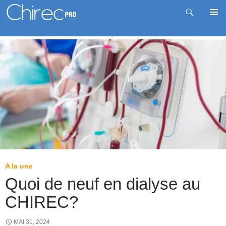
Recherche
Me
Aller
prin
au
contenu
A la une
Quoi de neuf en dialyse au
CHIREC?
MAI 31, 2024