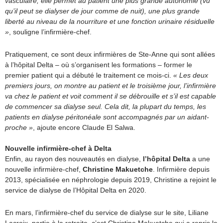
vasculaire, elle permet au patient une plus grande autonomie (vu
qu’il peut se dialyser de jour comme de nuit), une plus grande
liberté au niveau de la nourriture et une fonction urinaire résiduelle
»
, souligne l’infirmière-chef.
Pratiquement, ce sont deux infirmières de Ste-Anne qui sont allées
à l’hôpital Delta – où s’organisent les formations – former le
premier patient qui a débuté le traitement ce mois-ci.
« Les deux
premiers jours, on montre au patient et le troisième jour, l’infirmière
va chez le patient et voit comment il se débrouille et s’il est capable
de commencer sa dialyse seul. Cela dit, la plupart du temps, les
patients en dialyse péritonéale sont accompagnés par un aidant-
proche »
, ajoute encore Claude El Salwa.
Nouvelle infirmière-chef à Delta
Enfin, au rayon des nouveautés en dialyse,
l’hôpital Delta
a une
nouvelle infirmière-chef,
Christine Makuetche
. Infirmière depuis
2013, spécialisée en néphrologie depuis 2019, Christine a rejoint le
service de dialyse de l’Hôpital Delta en 2020.
En mars, l’infirmière-chef du service de dialyse sur le site, Liliane