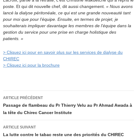
Lacroix, partie à la retraite, c’est Christine Makuetche qui a repris le
poste. Et qui dit nouvelle chef, dit aussi changement.
« Nous avons
lancé la dialyse péritonéale, ce qui est une grande nouveauté tant
pour moi que pour l’équipe. Ensuite, en termes de projet, je
souhaiterais impliquer davantage les membres de l’équipe dans la
gestion du service pour une prise en charge holistique des
patients. »
> Cliquez ici pour en savoir plus sur les services de dialyse du
CHIREC
> Cliquez ici pour la brochure
Navigation
ARTICLE PRÉCÉDENT
des
Passage de flambeau du Pr Thierry Velu au Pr Ahmad Awada à
la tête du Chirec Cancer Institute
articles
ARTICLE SUIVANT
La lutte contre le tabac reste une des priorités du CHIREC