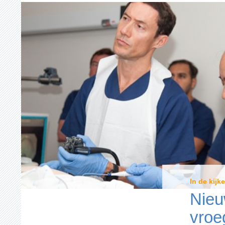
In de kijke
Nieu
vroe