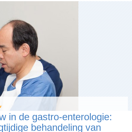
neemt
intrek
in
Generaal
Lotzstraat
r
w in de gastro-enterologie:
gtijdige behandeling van