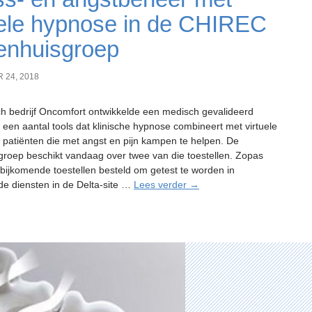
uele hypnose in de CHIREC
enhuisgroep
 24, 2018
ch bedrijf Oncomfort ontwikkelde een medisch gevalideerd
 een aantal tools dat klinische hypnose combineert met virtuele
m patiënten die met angst en pijn kampen te helpen. De
groep beschikt vandaag over twee van die toestellen. Zopas
 bijkomende toestellen besteld om getest te worden in
Stress-
nde diensten in de Delta-site …
Lees verder
→
en
angstbeheer
met
virtuele
hypnose
in
de
CHIREC