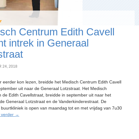
r
sch Centrum Edith Cavell
t intrek in Generaal
straat
 24, 2018
er eerder kon lezen, breidde het Medisch Centrum Edith Cavell
eptember uit naar de Generaal Lotzstraat. Het Medisch
 de Edith Cavellstraat, breidde in september uit naar het
de Generaal Lotzstraat en de Vanderkinderestraat. De
e buurtkliniek is open van maandag tot en met vrijdag van 7u30
Medisch
 verder
→
Centrum
Edith
Cavell