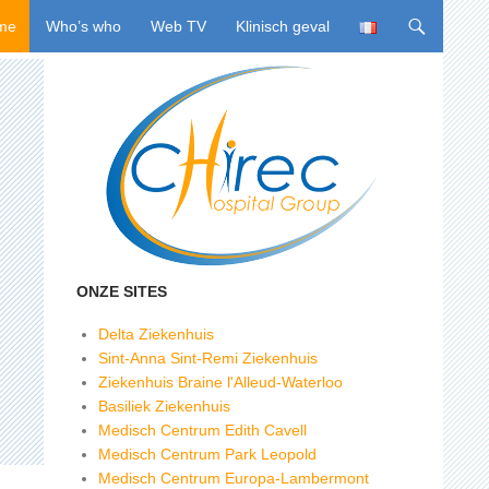
ing naar inhoud
me
Who’s who
Web TV
Klinisch geval
ONZE SITES
Delta Ziekenhuis
Sint-Anna Sint-Remi Ziekenhuis
Ziekenhuis Braine l'Alleud-Waterloo
Basiliek Ziekenhuis
Medisch Centrum Edith Cavell
Medisch Centrum Park Leopold
Medisch Centrum Europa-Lambermont