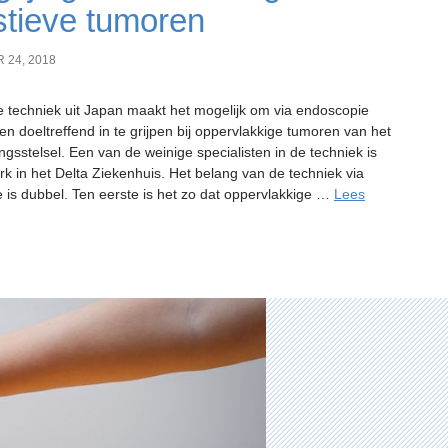
stieve tumoren
 24, 2018
 techniek uit Japan maakt het mogelijk om via endoscopie
 en doeltreffend in te grijpen bij oppervlakkige tumoren van het
ingsstelsel. Een van de weinige specialisten in de techniek is
rk in het Delta Ziekenhuis. Het belang van de techniek via
 is dubbel. Ten eerste is het zo dat oppervlakkige …
Lees
uw
ro-
rologie:
gtijdige
andeling
stieve
oren