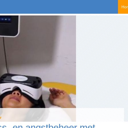
Spr
Ho
r
ss- en angstbeheer met