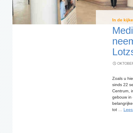
In de kijke
Medi
neem
Lotz
OKTOBER
Zoals u hi
sinds 22 s
Centrum, in
gebouw in 
belangrijk
tot …
Lees