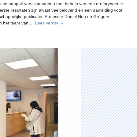
sche aanpak van slaapapneu met behulp van een orofaryngeale
erste resultaten zijn alvast veelbelovend en een aanleiding voor
chappelijke publicatie. Professor Daniel Neu en Grégory
Een
n het team van …
Lees verder
→
nieuwe
therapeutische
aanpak
van
slaapapneu