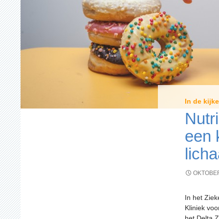
In de kijke
Nutri
een 
lich
OKTOBER
In het Zie
Kliniek vo
het Delta 