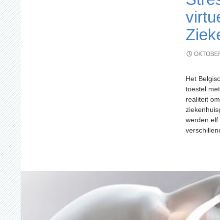
virt
Ziek
OKTOBER
Het Belgis
toestel met
realiteit o
ziekenhuis
werden elf
verschille