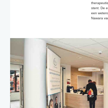
therapeuti
stent. De e
een wetens
Nawara va