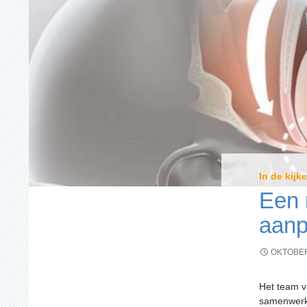
In de kijke
Een 
aanp
OKTOBER
Het team v
samenwerk