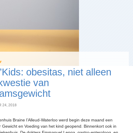
r
’Kids: obesitas, niet alleen
kwestie van
aamsgewicht
 24, 2018
kenhuis Braine l’Alleud-Waterloo werd begin deze maand een
or Gewicht en Voeding van het kind geopend. Binnenkort ook in
Ziekenhuis. De dokters Emmanuel Lenga, gastro-enteroloog, en