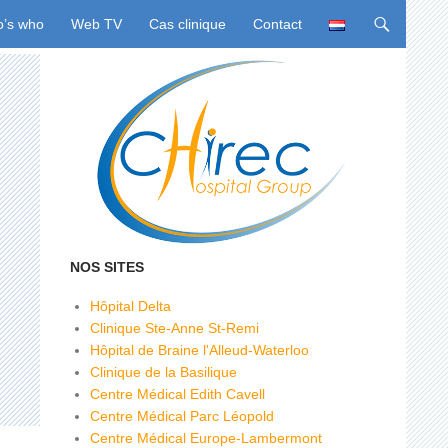
u
’s who
Web TV
Cas clinique
Contact
NOS SITES
Hôpital Delta
Clinique Ste-Anne St-Remi
Hôpital de Braine l'Alleud-Waterloo
Clinique de la Basilique
Centre Médical Edith Cavell
Centre Médical Parc Léopold
Centre Médical Europe-Lambermont