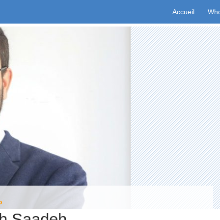
Aller au conten
Accueil
Who
o
h Saadeh