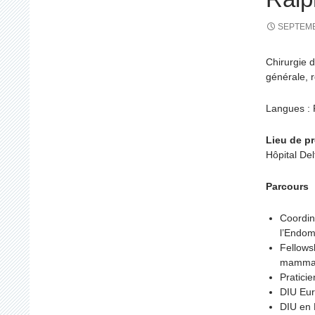
SEPTEMB
Chirurgie 
générale, r
Langues : 
Lieu de pr
Hôpital Del
Parcours
Coordin
l’Endom
Fellows
mammair
Pratici
DIU Eur
DIU en 