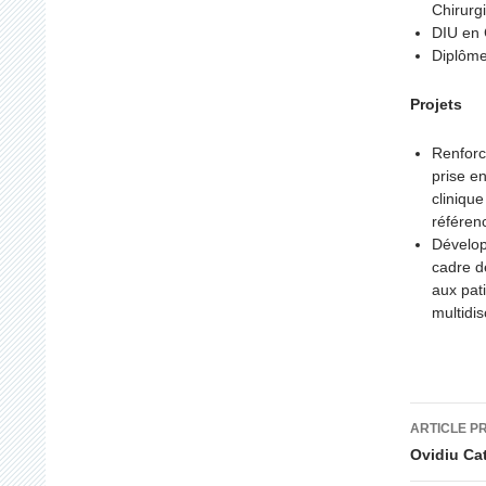
Chirurg
DIU en 
Diplôme
Projets
Renforce
prise e
cliniqu
référen
Dévelop
cadre de
aux pat
multidis
Navig
ARTICLE P
des
Ovidiu Cat