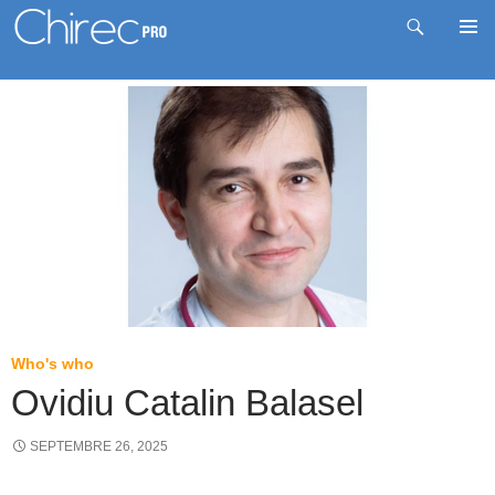
Recherche
Me
Aller
prin
au
contenu
Who's who
Ovidiu Catalin Balasel
SEPTEMBRE 26, 2025