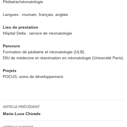
Pédiatrie/néonatologie
Langues : roumain, français, anglais
Lieu de prestation
Hôpital Delta : service de néonatologie
Parcours
Formation de pédiatrie et néonatologie (ULB).
DIU de médecine et réanimation en néonatologie (Université Paris).
Projets
POCUS, soins de développement.
Navigation
ARTICLE PRÉCÉDENT
des
Marie-Luce Chirade
articles