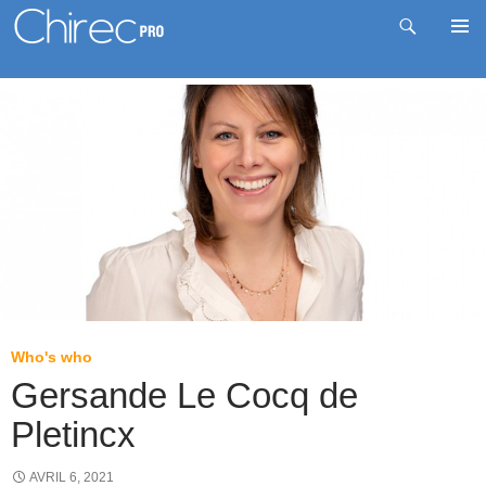
Recherche
Me
Aller
prin
au
contenu
Who's who
Gersande Le Cocq de
Pletincx
AVRIL 6, 2021