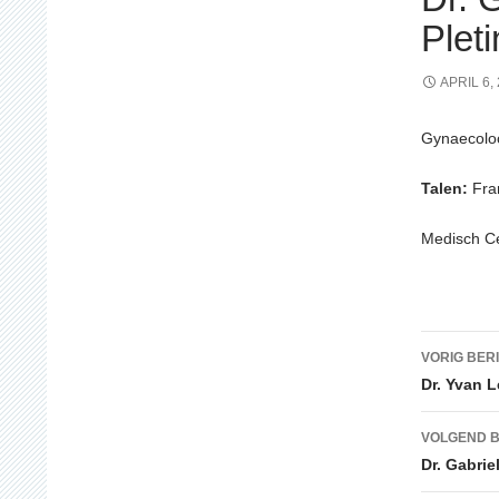
Plet
APRIL 6,
Gynaecoloo
Talen:
Fra
Medisch C
Beric
VORIG BER
Dr. Yvan L
VOLGEND B
Dr. Gabrie