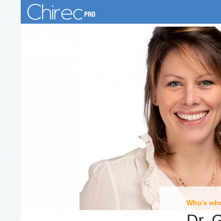
Zoeken
Who's wh
Dr. 