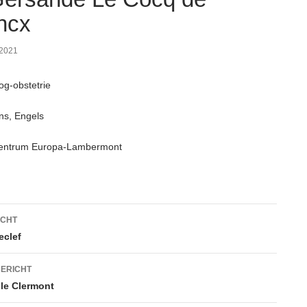
incx
 2021
g-obstetrie
ns, Engels
entrum Europa-Lambermont
htnavigatie
ICHT
eclef
ERICHT
lle Clermont