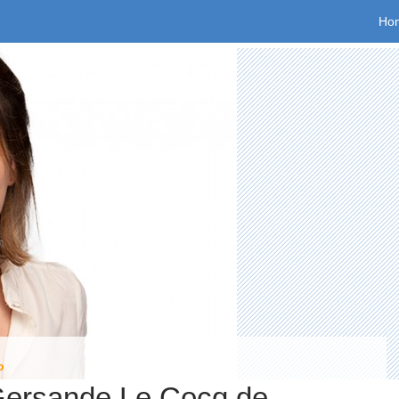
Spr
Ho
o
Gersande Le Cocq de