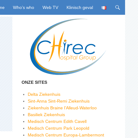
ing naar inhoud
me
Who’s who
Web TV
Klinisch geval
ONZE SITES
Delta Ziekenhuis
Sint-Anna Sint-Remi Ziekenhuis
Ziekenhuis Braine l'Alleud-Waterloo
Basiliek Ziekenhuis
Medisch Centrum Edith Cavell
Medisch Centrum Park Leopold
Medisch Centrum Europa-Lambermont