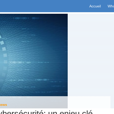
Aller au conten
Accueil
Who
News
ybersécurité: un enjeu clé