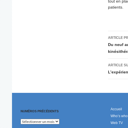
tout en pl
patients.
Navig
ARTICLE P
des
Du neuf a
kinésithé
articl
ARTICLE S
L’expérie
Accueil
NUMÉROS PRÉCÉDENTS
Who’s who
Numéros
Web TV
précédents