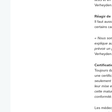
Verheyden
Réagir de
Il faut aus
certains ca
« Nous som
explique a
prévoir un 
Verheyden
Certificat
Toujours da
une certif
seulement 
leur mise 
cette matur
conformité
Les médeci