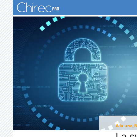
Recherche
A la une
,
La c