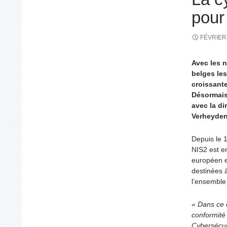
pour
FÉVRIER 
Avec les 
belges les
croissante
Désormais
avec la di
Verheyden,
Depuis le 
NIS2 est en
européen e
destinées 
l’ensemble
« Dans ce 
conformité
Cybersécur