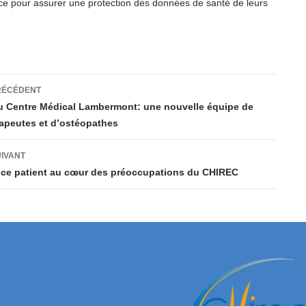
ace pour assurer une protection des données de santé de leurs
ation
RÉCÉDENT
u Centre Médical Lambermont: une nouvelle équipe de
rapeutes et d’ostéopathes
es
UIVANT
nce patient au cœur des préoccupations du CHIREC