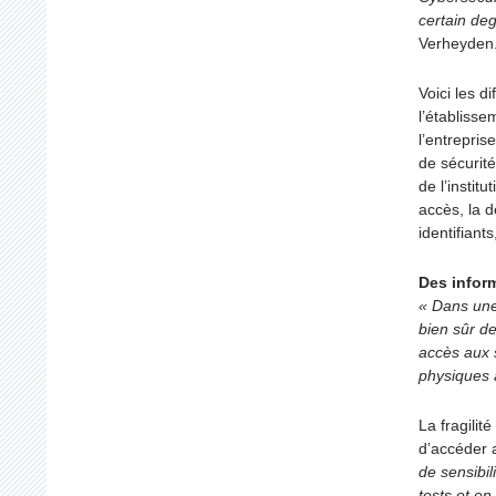
certain de
Verheyden
Voici les d
l’établisse
l’entrepris
de sécurité
de l’instit
accès, la 
identifiant
Des infor
« Dans une 
bien sûr d
accès aux 
physiques 
La fragilit
d’accéder 
de sensibi
tests et en