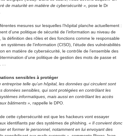
gré de maturité en matière de cybersécurité »,
pose le Dr
.
ifférentes mesures sur lesquelles l’hôpital planche actuellement :
ment d’une politique de sécurité de l’information au niveau de
e, la définition des rôles et des fonctions comme le responsable
 en systèmes de l’information (CISO), l’étude des vulnérabilités
ution en matière de cybersécurité, le contrôle de l’ensemble des
détermination d’une politique de gestion des mots de passe et
s, …
mations sensibles à protéger
entreprise telle qu’un hôpital, les données qui circulent sont
es données sensibles, qui sont protégées en contrôlant les
systèmes informatiques, mais aussi en contrôlant les accès
aux bâtiments »,
rappelle le DPO.
é de cette cybersécurité est que les hackeurs vont essayer
aux identifiants par des systèmes de phishing.
« Il convient donc
liser et former le personnel, notamment en lui envoyant des
 le sensibilisant aux mails suspects »,
commente Pierre-Jean