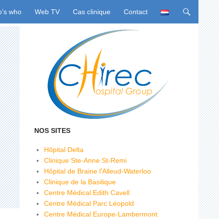
u
’s who
Web TV
Cas clinique
Contact
NOS SITES
Hôpital Delta
Clinique Ste-Anne St-Remi
Hôpital de Braine l'Alleud-Waterloo
Clinique de la Basilique
Centre Médical Edith Cavell
Centre Médical Parc Léopold
Centre Médical Europe-Lambermont