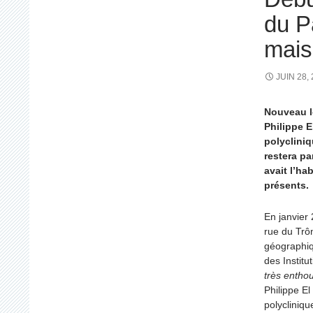
du P
mais
JUIN 28,
Nouveau l
Philippe E
polycliniq
restera pa
avait l’ha
présents.
En janvier
rue du Trô
géographiq
des Instit
très entho
Philippe El
polycliniqu