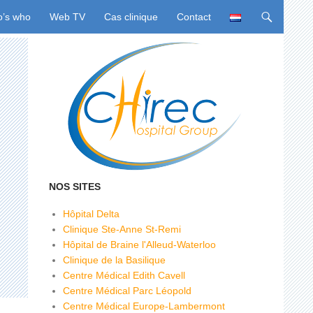
u
’s who
Web TV
Cas clinique
Contact
NOS SITES
Hôpital Delta
Clinique Ste-Anne St-Remi
Hôpital de Braine l'Alleud-Waterloo
Clinique de la Basilique
Centre Médical Edith Cavell
Centre Médical Parc Léopold
Centre Médical Europe-Lambermont