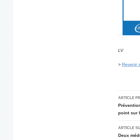
LV
>
Revenir s
Navig
ARTICLE P
des
Prévention
point sur 
articl
ARTICLE S
Deux médec