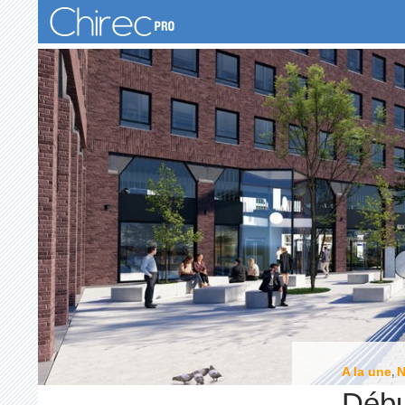
Recherche
A la une
,
Débu