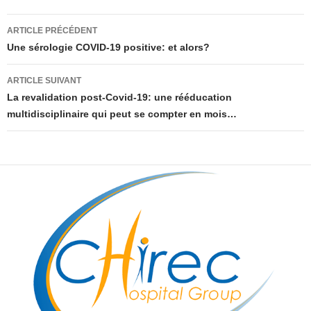
Navigation
ARTICLE PRÉCÉDENT
des
Une sérologie COVID-19 positive: et alors?
articles
ARTICLE SUIVANT
La revalidation post-Covid-19: une rééducation
multidisciplinaire qui peut se compter en mois…