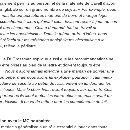
galement permis au personnel de la maternité de Cavell d’avoir
ion globale sur un grand nombre de sujets. «
Par exemple, nous
 maintenant aux futures mamans de boire et manger léger
accouchement, alors qu’avant elles devaient rester à jeun au cas
ait une césarienne. Cela a demandé tout un travail de
 avec les anesthésistes. Dans le même ordre d’idées, nous
 réfléchi sur les méthodes analgésiques alternatives à la
», relève la pédiatre.
rs, le Dr Grossman explique aussi que les recommandations ne
 être prises au pied de la lettre et doivent toujours être
. «
Nous n’allons jamais interdire à une maman de donner une
on bébé, mais nous allons lui expliquer pourquoi il vaut mieux
oduire de sucette au début de l’allaitement en lui donnant les
tifiques. Mais le choix final revient toujours aux parents. Cela
 important qu’ils aient toutes les informations en mains avant de
ur décision. Il en va de même pour les compléments de lait
tion avec le MG souhaitée
e médecin généraliste a un rôle essentiel à jouer dans toute