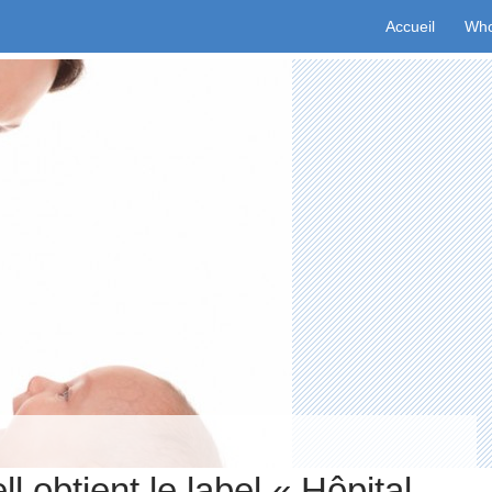
Aller au conten
Accueil
Who
l obtient le label « Hôpital