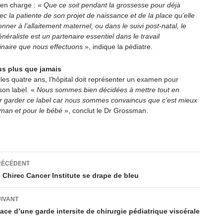
 en charge : «
Que ce soit pendant la grossesse pour déjà
ec la patiente de son projet de naissance et de la place qu’elle
nner à l’allaitement maternel, ou dans le suivi post-natal, le
éraliste est un partenaire essentiel dans le travail
linaire que nous effectuons
», indique la pédiatre.
s plus que jamais
 les quatre ans, l’hôpital doit représenter un examen pour
son label. «
Nous sommes bien décidées à mettre tout en
 garder ce label car nous sommes convaincus que c’est mieux
man et pour le bébé
», conclut le Dr Grossman.
ation
RÉCÉDENT
 Chirec Cancer Institute se drape de bleu
es
UIVANT
ace d’une garde intersite de chirurgie pédiatrique viscérale