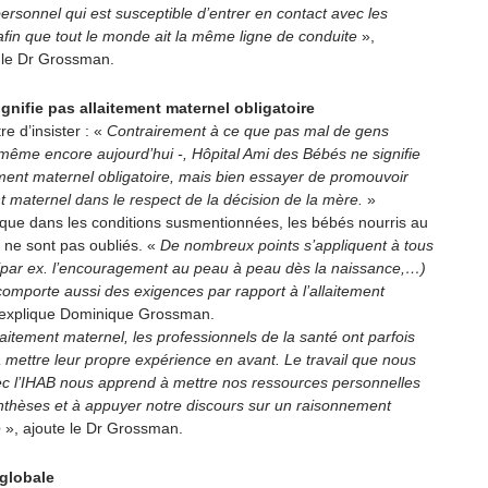
personnel qui est susceptible d’entrer en contact avec les
 afin que tout le monde ait la même ligne de conduite
»,
le Dr Grossman.
gnifie pas allaitement maternel obligatoire
re d’insister : «
Contrairement à ce que pas mal de gens
même encore aujourd’hui -, Hôpital Ami des Bébés ne signifie
ement maternel obligatoire, mais bien essayer de promouvoir
nt maternel dans le respect de la décision de la mère.
»
i que dans les conditions susmentionnées, les bébés nourris au
iel ne sont pas oubliés. «
De nombreux points s’appliquent à tous
(par ex. l’encouragement au peau à peau dès la naissance,…)
 comporte aussi des exigences par rapport à l’allaitement
explique Dominique Grossman.
laitement maternel, les professionnels de la santé ont parfois
 mettre leur propre expérience en avant. Le travail que nous
ec l’IHAB nous apprend à mettre nos ressources personnelles
nthèses et à appuyer notre discours sur un raisonnement
e
», ajoute le Dr Grossman.
 globale