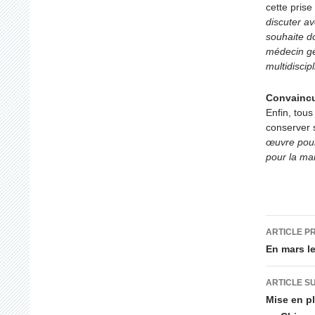
cette prise
discuter av
souhaite do
médecin gén
multidiscip
Convaincu
Enfin, tous
conserver 
œuvre pour
pour la ma
Navig
ARTICLE P
des
En mars le
articl
ARTICLE S
Mise en pl