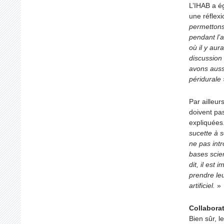
L’IHAB a é
une réflex
permettons
pendant l’
où il y aur
discussion
avons aussi
péridurale
Par ailleu
doivent pas
expliquées
sucette à s
ne pas intr
bases scien
dit, il est
prendre le
artificiel.
»
Collabora
Bien sûr, l