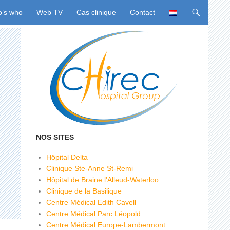
u
’s who
Web TV
Cas clinique
Contact
NOS SITES
Hôpital Delta
Clinique Ste-Anne St-Remi
Hôpital de Braine l'Alleud-Waterloo
Clinique de la Basilique
Centre Médical Edith Cavell
Centre Médical Parc Léopold
Centre Médical Europe-Lambermont