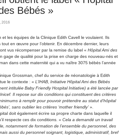
des Bébés »
 2016
n et les équipes de la Clinique Edith Cavell le voulaient. Ils
 tout en œuvre pour l’obtenir. En décembre dernier, leurs
 sont vus récompenser par la remise du label «
Hôpital Ami des
n gage de qualité pour la prise en charge des nouveau-nés et
man dans cette maternité qui a vu naître 3075 bébés l’année
nique Grossman, chef du service de néonatologie à Edith
itue le contexte : «
L’IHAB, Initiative Hôpital Ami des Bébés
nt intitulée Baby Friendly Hospital Initiative) a été lancée par
Unicef. Il repose sur dix conditions qui constituent des critères
inimums à remplir pour pouvoir prétendre au statut d’hôpital
bés’, sans oublier les critères ‘mother friendly’
».
tal doit également écrire sa propre charte dans laquelle il
’il respecte ces dix conditions. «
Cela a demandé un travail
le, notamment de formation de l’ensemble du personnel, des
is aussi du personnel soignant, logistique, administratif, bref