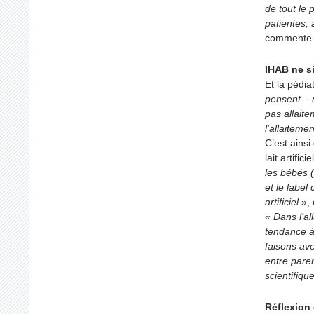
de tout le 
patientes,
commente 
IHAB ne si
Et la pédiat
pensent – 
pas allait
l’allaiteme
C’est ains
lait artific
les bébés 
et le label
artificiel
», 
«
Dans l’al
tendance à
faisons av
entre pare
scientifiqu
Réflexion