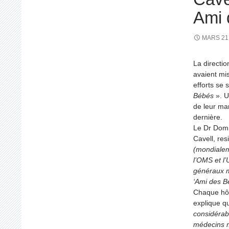
Ami 
MARS 21,
La directio
avaient mis
efforts se
Bébés
». U
de leur ma
dernière.
Le Dr Domi
Cavell, res
(mondialeme
l’OMS et l’
généraux m
‘Ami des Bé
Chaque hôpi
explique qu
considérab
médecins ma