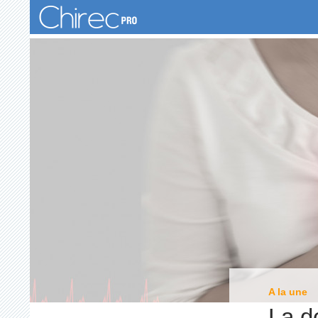
Recherche
A la une
La d