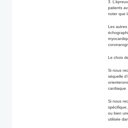
3. L’épreuv
patients a
noter que l
Les autres
échographie
myocardiq
coronarog
Le choix d
Si nous re
séquelle d
orienterons
cardiaque.
Si nous re
spécifique
ou bien un
utilisée da