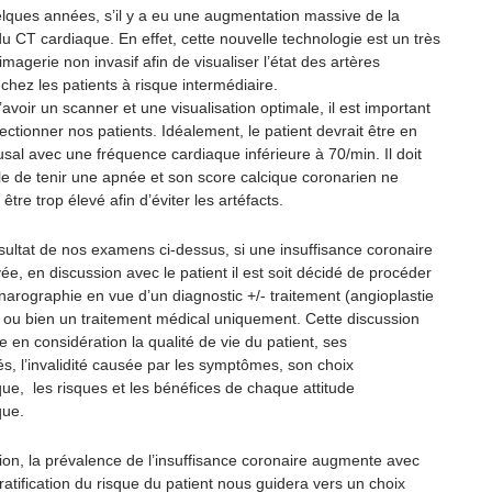
lques années, s’il y a eu une augmentation massive de la
 CT cardiaque. En effet, cette nouvelle technologie est un très
’imagerie non invasif afin de visualiser l’état des artères
chez les patients à risque intermédiaire.
’avoir un scanner et une visualisation optimale, il est important
ectionner nos patients. Idéalement, le patient devrait être en
sal avec une fréquence cardiaque inférieure à 70/min. Il doit
le de tenir une apnée et son score calcique coronarien ne
 être trop élevé afin d’éviter les artéfacts.
sultat de nos examens ci-dessus, si une insuffisance coronaire
vée, en discussion avec le patient il est soit décidé de procéder
narographie en vue d’un diagnostic +/- traitement (angioplastie
, ou bien un traitement médical uniquement. Cette discussion
e en considération la qualité de vie du patient, ses
s, l’invalidité causée par les symptômes, son choix
ue, les risques et les bénéfices de chaque attitude
que.
ion, la prévalence de l’insuffisance coronaire augmente avec
tratification du risque du patient nous guidera vers un choix