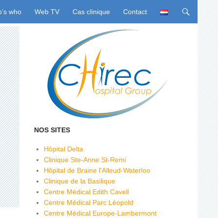
u
’s who
Web TV
Cas clinique
Contact
NOS SITES
Hôpital Delta
Clinique Ste-Anne St-Remi
Hôpital de Braine l'Alleud-Waterloo
Clinique de la Basilique
Centre Médical Edith Cavell
Centre Médical Parc Léopold
Centre Médical Europe-Lambermont