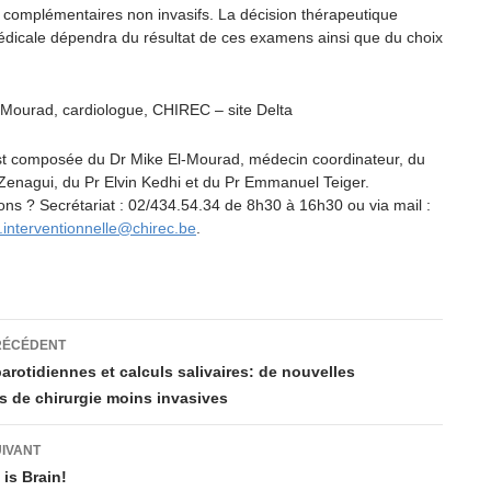
complémentaires non invasifs. La décision thérapeutique
édicale dépendra du résultat de ces examens ainsi que du choix
-Mourad, cardiologue, CHIREC – site Delta
st composée du Dr Mike El-Mourad, médecin coordinateur, du
Zenagui, du Pr Elvin Kedhi et du Pr Emmanuel Teiger.
ons ? Secrétariat : 02/434.54.34 de 8h30 à 16h30 ou via mail :
e.interventionnelle@chirec.be
.
ation
RÉCÉDENT
rotidiennes et calculs salivaires: de nouvelles
s de chirurgie moins invasives
es
UIVANT
is Brain!