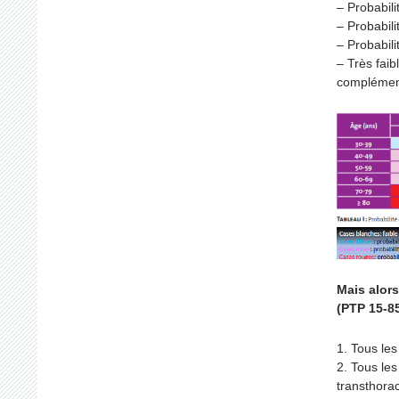
– Probabili
– Probabil
– Probabili
– Très faib
complément
Mais alor
(PTP 15-8
1. Tous les
2. Tous le
transthora