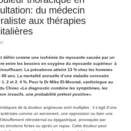
ultation: du médecin
raliste aux thérapies
italières
022
st défini comme une ischémie du myocarde causée par un
bre entre les besoins en oxygène du myocarde supérieur à
insuffisant. La prévalence atteint 13 % chez les hommes
 65 ans. La mortalité annuelle d’une maladie coronaire
e 1. 2 et 2. 4 %. Pour le Dr Mike El-Mourad, cardiologue au
 du Chirec
«Le diagnostic combine les symptômes, les
n invasifs, une probabilité prétest positive».
ristiques de la douleur angineuse sont multiples : il s’agit d’une
ractérisée comme un serrement, une oppression ou bien une
d’étouffement rétrosternal ou épigastrique, provoquée par
 des émotions fortes ou après un repas. Cette douleur peut