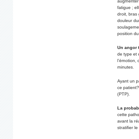
augmenter 
fatigue ; e
droit, bras
douleur du
soulagement
position du
Un angor 
de type et 
l’émotion,
minutes.
Ayant un p
ce patient?
(PTP).
La probabi
cette patho
avant la r
stratifier l