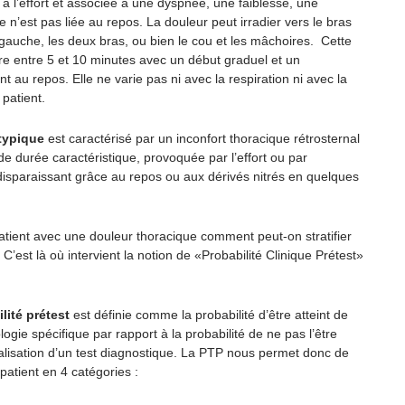
à l’effort et associée à une dyspnée, une faiblesse, une
lle n’est pas liée au repos. La douleur peut irradier vers le bras
 gauche, les deux bras, ou bien le cou et les mâchoires. Cette
re entre 5 et 10 minutes avec un début graduel et un
 au repos. Elle ne varie pas ni avec la respiration ni avec la
 patient.
typique
est caractérisé par un inconfort thoracique rétrosternal
de durée caractéristique, provoquée par l’effort ou par
 disparaissant grâce au repos ou aux dérivés nitrés en quelques
atient avec une douleur thoracique comment peut-on stratifier
 C’est là où intervient la notion de «Probabilité Clinique Prétest»
lité prétest
est définie comme la probabilité d’être atteint de
logie spécifique par rapport à la probabilité de ne pas l’être
éalisation d’un test diagnostique. La PTP nous permet donc de
e patient en 4 catégories :