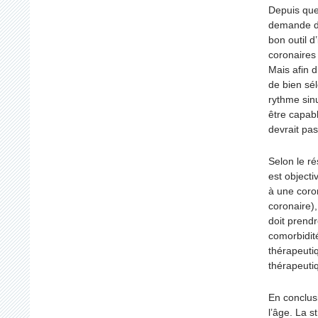
Depuis que
demande du
bon outil d
coronaires 
Mais afin d
de bien sél
rythme sinu
être capab
devrait pas
Selon le ré
est objecti
à une coro
coronaire)
doit prendr
comorbidité
thérapeutiq
thérapeuti
En conclus
l’âge. La s