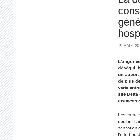
cons
géné
hosp
MAI 4, 2
L’angor e
déséquili
un apport 
de plus de
varie entr
site Delta
examens no
Les caracté
douleur ca
sensation 
l’effort ou