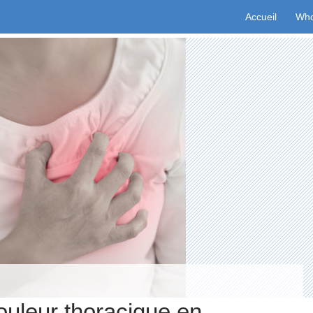
Aller au conten
Accueil
Who
ouleur thoracique en