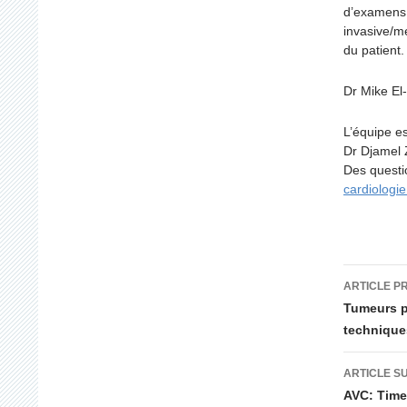
d’examens 
invasive/m
du patient.
Dr Mike El
L’équipe e
Dr Djamel 
Des questi
cardiologi
Navig
ARTICLE P
des
Tumeurs pa
technique
articl
ARTICLE S
AVC: Time 