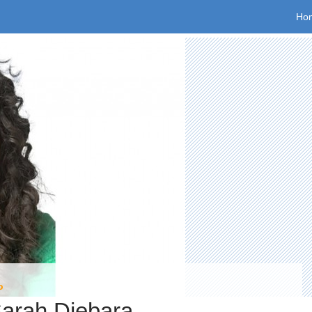
Spr
Ho
o
Sarah Djebara