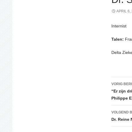
APRIL 6,
Internist
Talen:
Fran
Delta Ziek
Beric
VORIG BER
“Er zijn d
Philippe 
VOLGEND B
Dr. Reine