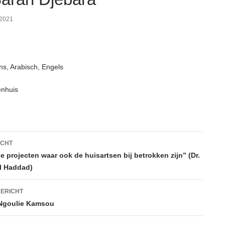
 2021
s, Arabisch, Engels
enhuis
htnavigatie
ICHT
rie projecten waar ook de huisartsen bij betrokken zijn” (Dr.
El Haddad)
ERICHT
 Ngoulie Kamsou