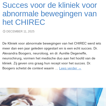
Succes voor de kliniek voor
abnormale bewegingen van
het CHIREC
DECEMBER 11, 2025
De Kliniek voor abnormale bewegingen van het CHIREC werd iets
meer dan een jaar geleden opgestart en is een echt succes. Dr.
Alexandra Boogers, neuroloog, en dr. Aurélie Degeneffe,
neurochirurg, vormen het medische duo aan het hoofd van de
kliniek. Zij geven ons graag hun recept voor het succes. Dr.
Succes
Boogers schetst de context waarin …
Lees verder
→
voor
de
kliniek
voor
abnormale
bewegingen
van