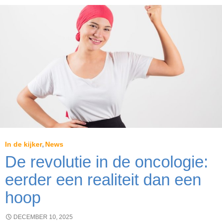
Ste
Ann
St-
Rem
een
nie
pati
In de kijker
News
,
De revolutie in de oncologie:
eerder een realiteit dan een
hoop
DECEMBER 10, 2025