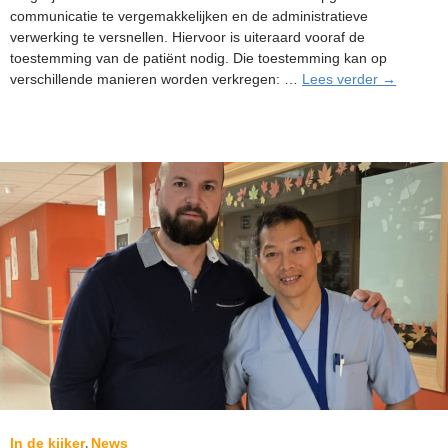
communicatie te vergemakkelijken en de administratieve
verwerking te versnellen. Hiervoor is uiteraard vooraf de
toestemming van de patiënt nodig. Die toestemming kan op
Zorgfactu
verschillende manieren worden verkregen: …
Lees verder
→
via
e-
mail
versturen:
een
project
in
volle
ontwikkeli
In de kijker
News
,