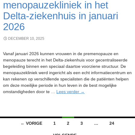
menopauzekliniek in het
Delta-ziekenhuis in januari
2026
DECEMBER 10, 2025
Vanaf januari 2026 kunnen vrouwen in de premenopauze en
menopauze terecht in het Delta-ziekenhuis voor gecentraliseerde
begeleiding binnen een speciaal daartoe voorziene structuur. De
menopauzekliniek werd ingericht als een echt informatiecentrum en
kan rekenen op verschillende specialisten die de patiënten helpen
om deze moeilijke periode in hun leven in de best mogelijke
Opening
omstandigheden door te …
Lees verder
→
nieuwe
menopauzekliniek
in
het
Berichtennavigatie
Delta-
← VORIGE
1
2
3
…
24
ziekenhuis