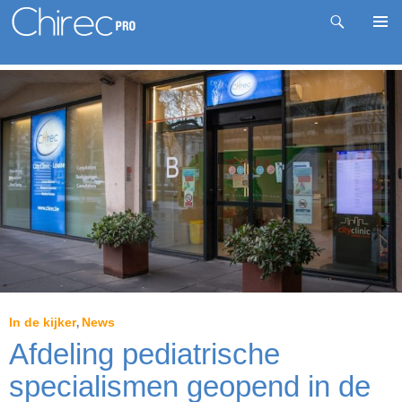
Zoeken
Pri
Spring
me
naar
inhoud
In de kijker
News
,
Afdeling pediatrische
specialismen geopend in de