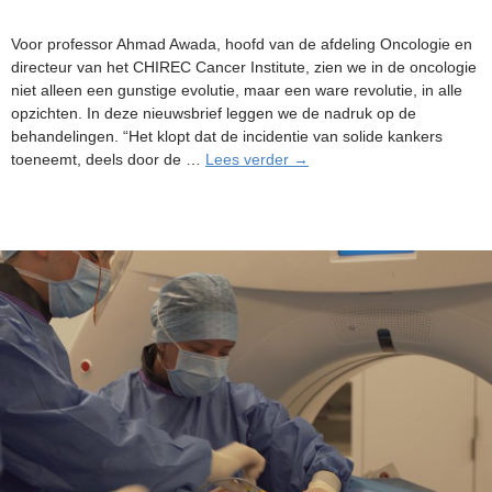
Voor professor Ahmad Awada, hoofd van de afdeling Oncologie en
directeur van het CHIREC Cancer Institute, zien we in de oncologie
niet alleen een gunstige evolutie, maar een ware revolutie, in alle
opzichten. In deze nieuwsbrief leggen we de nadruk op de
behandelingen. “Het klopt dat de incidentie van solide kankers
De
toeneemt, deels door de …
Lees verder
→
revolutie
in
de
oncologie:
eerder
een
realiteit
dan
een
hoop