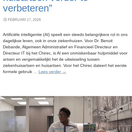
verbeteren”
FEBRUARI 17, 2026
Artificiële intelligentie (AI) speelt een steeds belangrijkere rol in ons
dagelijkse leven, ook in onze ziekenhuizen. Voor Dr. Benoit
Debande, Algemeen Administratief en Financieel Directeur en
Directeur IT bij het Chirec, is AI een onmiskenbaar hulpmiddel voor
artsen en vergemakkelijkt het de uitwisseling tussen
ziekenhuisartsen en huisartsen. Voor het Chirec dateert het eerste
“AI
formele gebruik …
Lees verder
→
om
onze
relaties
met
huisartsen
verder
te
verbeteren”