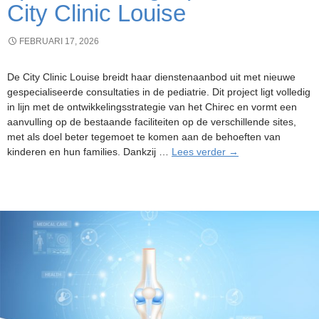
City Clinic Louise
FEBRUARI 17, 2026
De City Clinic Louise breidt haar dienstenaanbod uit met nieuwe
gespecialiseerde consultaties in de pediatrie. Dit project ligt volledig
in lijn met de ontwikkelingsstrategie van het Chirec en vormt een
aanvulling op de bestaande faciliteiten op de verschillende sites,
met als doel beter tegemoet te komen aan de behoeften van
Afdeling
kinderen en hun families. Dankzij …
Lees verder
→
pediatrische
specialismen
geopend
in
de
City
Clinic
Louise