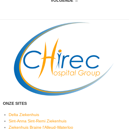
VOLGENDE →
in
januari
2026
ONZE SITES
Delta Ziekenhuis
Sint-Anna Sint-Remi Ziekenhuis
Ziekenhuis Braine l'Alleud-Waterloo