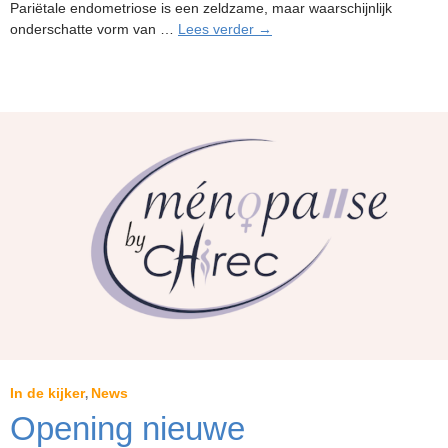
Pariëtale endometriose is een zeldzame, maar waarschijnlijk
Een
onderschatte vorm van …
Lees verder
→
nieuwe
behandelingstechniek
bij
CHIREC:
cryoablatie
van
buikwandendometriose
in
de
interventionele
radiologie
In de kijker
News
,
Opening nieuwe