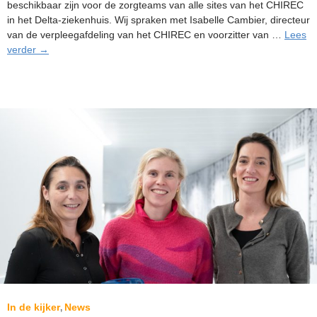
beschikbaar zijn voor de zorgteams van alle sites van het CHIREC
in het Delta-ziekenhuis. Wij spraken met Isabelle Cambier, directeur
van de verpleegafdeling van het CHIREC en voorzitter van …
Lees
Zorgpersoneel
verder
→
van
het
CHIREC
steeds
beter
opgeleid
dankzij
opleidingsruimte
In de kijker
News
,