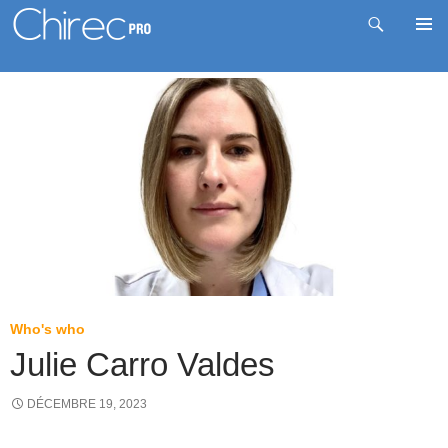
Recherche
Me
Aller
prin
au
contenu
Who's who
Julie Carro Valdes
DÉCEMBRE 19, 2023