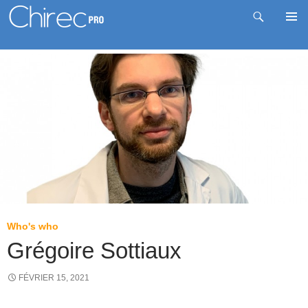
Recherche
Me
Aller
prin
au
contenu
Who's who
Grégoire Sottiaux
FÉVRIER 15, 2021