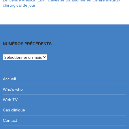
Le Centre Médical Edith Cavell se transforme en Centre médico-
chirurgical de jour
NUMÉROS PRÉCÉDENTS
Numéros
précédents
Accueil
Who’s who
Web TV
Cas clinique
Contact