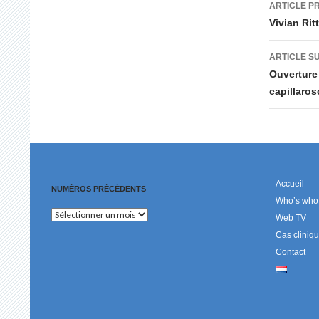
Navig
ARTICLE P
des
Vivian Rit
articl
ARTICLE S
Ouverture 
capillaros
Accueil
NUMÉROS PRÉCÉDENTS
Who’s who
Numéros
Web TV
précédents
Cas cliniq
Contact