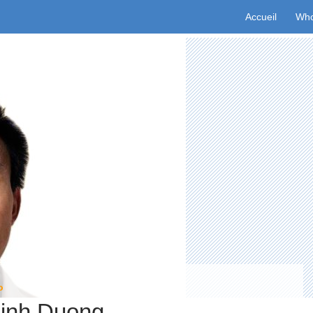
Aller au conten
Accueil
Who
o
inh Duong