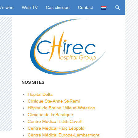
u
’s who
Web TV
Cas clinique
Contact
NOS SITES
Hôpital Delta
Clinique Ste-Anne St-Remi
Hôpital de Braine l'Alleud-Waterloo
Clinique de la Basilique
Centre Médical Edith Cavell
Centre Médical Parc Léopold
Centre Médical Europe-Lambermont