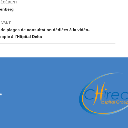
ation
RÉCÉDENT
tenberg
es
UIVANT
de plages de consultation dédiées à la vidéo-
copie à l’Hôpital Delta
ue