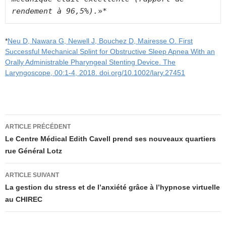
rendement à 96,5%).
»*
*
Neu D, Nawara G, Newell J, Bouchez D, Mairesse O. First
Successful Mechanical Splint for Obstructive Sleep Apnea With an
Orally Administrable Pharyngeal Stenting Device. The
Laryngoscope, 00:1-4, 2018. doi.org/10.1002/lary.27451
Navigation
ARTICLE PRÉCÉDENT
des
Le Centre Médical Edith Cavell prend ses nouveaux quartiers
rue Général Lotz
articles
ARTICLE SUIVANT
La gestion du stress et de l’anxiété grâce à l’hypnose virtuelle
au CHIREC