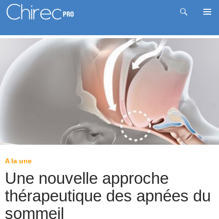
Recherche
Me
Aller
prin
au
contenu
A la une
Une nouvelle approche
thérapeutique des apnées du
sommeil